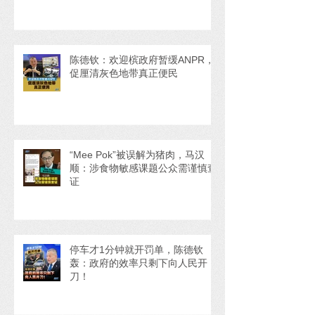
陈德钦：欢迎槟政府暂缓ANPR，
促厘清灰色地带真正便民
“Mee Pok”被误解为猪肉，马汉
顺：涉食物敏感课题公众需谨慎查
证
停车才1分钟就开罚单，陈德钦
轰：政府的效率只剩下向人民开
刀！