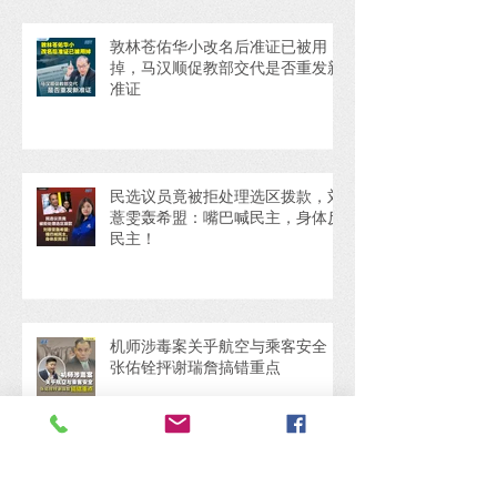
敦林苍佑华小改名后准证已被用
掉，马汉顺促教部交代是否重发新
准证
民选议员竟被拒处理选区拨款，刘
薏雯轰希盟：嘴巴喊民主，身体反
民主！
机师涉毒案关乎航空与乘客安全，
张佑铨抨谢瑞詹搞错重点
张哲敏刻意混淆概念，马汉顺：政