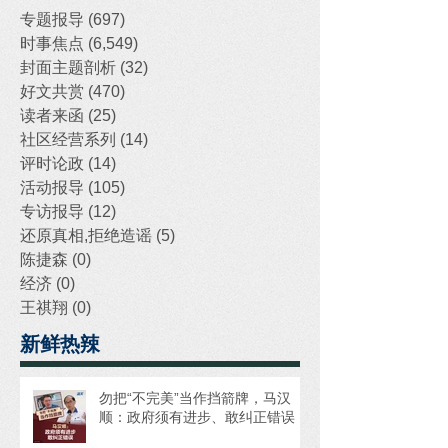
专题报导
(697)
697 posts
时事焦点
(6,549)
6,549 posts
封面主题剖析
(32)
32 posts
好文共赏
(470)
470 posts
读者来函
(25)
25 posts
社区经营系列
(14)
14 posts
评时论政
(14)
14 posts
活动报导
(105)
105 posts
专访报导
(12)
12 posts
还原真相,拒绝造谣
(5)
5 posts
陈捷森
(0)
0 posts
经济
(0)
0 posts
王祺翔
(0)
0 posts
新鲜热辣
勿把“不完美”当作挡箭牌，马汉
顺：政府须有进步、敢纠正错误