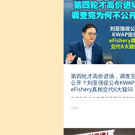
款将取消或废除？ “虽然目前只是
但希盟却把州选说成是牵动全国选
影响未来政治版图，那么是否行动
得真纳州议席，中央政府就会取消
关拨款，企图威胁选民必须支持行
他说，虽然森州是希盟的主场，希
可，因而投入大量资源在宣传和办
上，希望争回一口气。 “我认为希
么做，因希盟在沙巴州选和柔佛州
原因根本不是资源撒得不够，而是
希盟做得不够。” 他说，希盟承诺
做到的太少，且还把责任推给前朝
第四轮才高价进场，调查
是“马华马华”,这样如何让选民信
公开？刘亚强促公布KWA
他认为，在选举期间叫联邦部长下
eFishery真相交代6大疑问
款一直以来都是当时是反对党的行
间团体例如
马华副总会长拿督刘亚强促请首相
长拿督斯里安华和行动党立即公布
休基金局（KWAP）投资印尼eFish
内部调查结果，并向人民完整交代
不能仅以“国际大型投资机构也被骗
及1亿6340万令吉的退休基金投