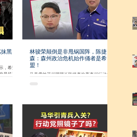
所谓‘双重
上大肆传播，企图误导选民，无耻的程度让
是转移。这也
人难以置信。” “我们绝对不能容忍这种企图
我们不能
破坏选举公平的肮脏技俩。针对此事，朱湖
论，都应结
国阵候选人包久清已于昨晚（29日）正式向
方式作出
警方报案。我们坚决要求警方及大马通讯及
同背景、
多媒体委员会（MCMC）立即展开彻查，揪
、法治社会
出幕后黑手，将造谣者绳之以法！” “选举理
但同样要
应是政党和候选人之间有关政见和服务的竞
骂抹黑，
林骏荣颠倒是非甩锅国阵，陈捷
任何涉嫌
争，而不是靠造假和网络霸凌来骗取选票。
森：森州政治危机始作俑者是希
，而不是
我们呼吁广大选民保持理智，认清这些网络
盟！
舆论审
水军和造谣专页的真面目，用选票狠狠拒绝
示，希盟
肮脏的政治文化。”
称是场硬
马青雪兰莪州团团长陈捷森炮轰森州行动党
人多”所
社青团团长林骏荣，为了替希盟开脱责任，
民支持。
不惜颠倒黑白、混淆视听，把森州宪法与政
有政党或
治危机的责任推给国阵，简直是睁眼说瞎
、谩骂和
话！ 他指出，林骏荣若真的尊重事实，就请
 他今
先做好功课，不要装失忆，更不要刻意隐瞒
场，该党
整场政治危机的真正源头，企图误导人民、
选民情绪
混淆视听。 “森州政治危机不是从国阵撤回支
路，却期
持开始，而是从希盟州务大臣拿督斯里阿米
努丁处理宫廷风波失当开始。若没有大臣处