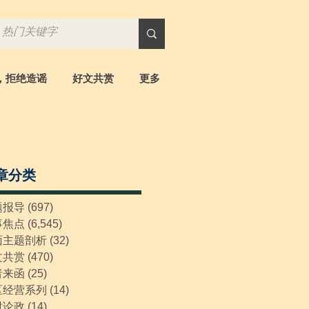
，拒绝造谣
好文共赏
更多
章分类
题报导
(697)
697 posts
事焦点
(6,545)
6,545 posts
面主题剖析
(32)
32 posts
文共赏
(470)
470 posts
者来函
(25)
25 posts
区经营系列
(14)
14 posts
时论政
(14)
14 posts