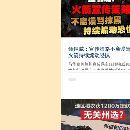
点转移到另一宗事件，并借此制造
标准’的印象。” 这并非回应，而
并非辩论，而是混淆。有两条底线
退让： 第一、任何涉及争议的言
合完整内容、具体语境及实际表达
判断，而不是简单把不同事件、不
不同内容硬生生划上等号。 第二
容许政治批评，也保障言论自由，
鍾锦威：宣传策略不离谩
求每个人为自己的言论负责。至于
火箭持续煽动恐惧
触法的行为，应交由警方依法调查
由政治人物自行定罪，也不是透过
马华森美兰州宣传局主任鍾锦威表
判。 “我无意继续进行毫无意
尤其行动党在此次森美兰州选中自
战，主要是因该党“称呼人少，得罪
致，在政治圈没朋友，连带失去选
他说，该党似乎自视过高，几乎所
联盟在森州竞选期间都被该党批评
抹黑，特别是马华，更是该党眼中钉。
日发文告表示，森州州选进入下半
并没有调整竞选策略，依然以煽动
为主轴，走着在柔佛州选时的老套
望有新结果，如同痴人说梦。 “巫统、马华、