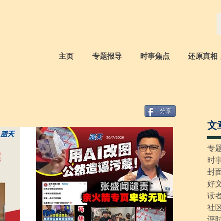
主页
专题报导
时事焦点
还原真相
分享
文
专
时
封
好
读
社
评