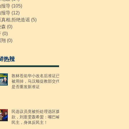
动报导
(105)
105 posts
访报导
(12)
12 posts
原真相,拒绝造谣
(5)
5 posts
捷森
(0)
0 posts
济
(0)
0 posts
祺翔
(0)
0 posts
鲜热辣
敦林苍佑华小改名后准证已
被用掉，马汉顺促教部交代
是否重发新准证
民选议员竟被拒处理选区拨
款，刘薏雯轰希盟：嘴巴喊
民主，身体反民主！