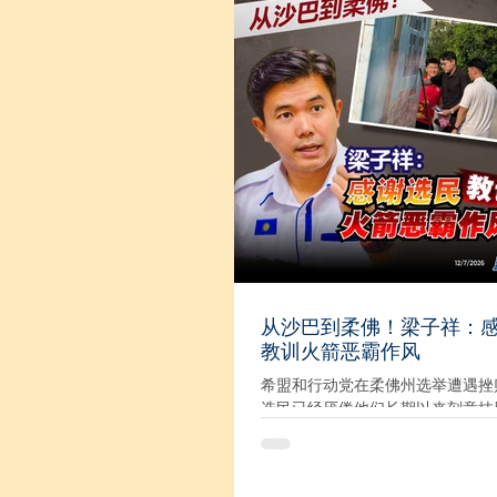
号。 刘亚强指出，eFishery于20
创立，从智能自动喂鱼设备起家，
成为结合水产科技、饲料供应、农
水产品交易的平台，并经历多轮融
2022年的Series C融资阶段，
9000万美元，Temasek、SoftB
资机构早已成为投资者。 2023年，eF
再进行规模达2亿美元的Series 
估值据报道达到约14亿美元，晋身
KWAP正是在这个较后期阶段，以
份进场；Temasek、SoftBank
已经投资、后来继续参与融资的现
者。 “这点非常重要。政府不能简
Temasek、SoftBank也被骗，所
从沙巴到柔佛！梁子祥：
骗也情有可原。” “早期投资一家
教训火箭恶霸作风
初创企业，与公司经过多年发
希盟和行动党在柔佛州选举遭遇挫
选民已经厌倦他们长期以来刻意抹
手、制造仇恨对立、犯错后却死不
慢态度。马青宣传局主任梁子祥感
选民尤其是华裔选民，以手中的一