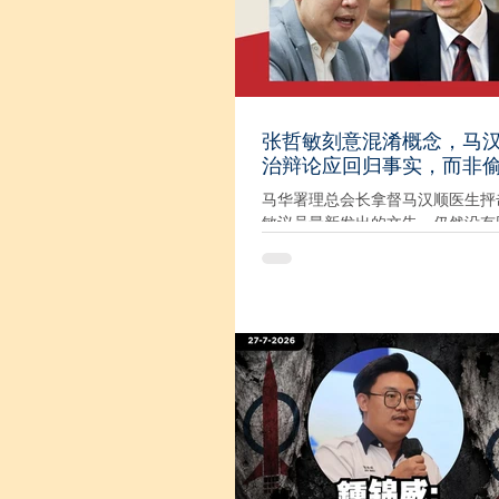
张哲敏刻意混淆概念，马
治辩论应回归事实，而非
马华署理总会长拿督马汉顺医生抨
敏议员最新发出的文告，仍然没有
的核心问题，反而继续以偷换概念
实的方式，企图模糊公众视线，把
完全不同的事件强行相提并论；我
憾。 “我必须再次强调，早前所说
人喊打’，是形容行动党当前所面
价和社会观感，是点评政治处境，
任何人以任何方式攻击行动党党员
号召群众采取行动。” “这一点，
说明，相信任何秉持客观态度的人
理解其真正意思。然而，张哲敏却
我原本表达的完整语境，反而试图