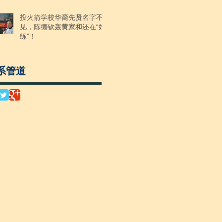
投火箭学校华裔先贤名字不
见，陈德钦轰黄家和还在“好
练”！
系管道