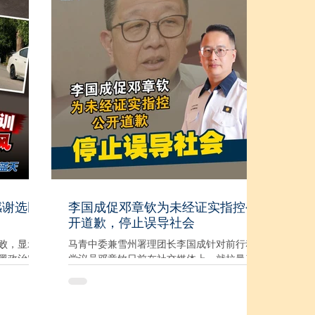
而不是马华。 “陆兆福凭什么一直追问马华？
13年在印尼
如果真的这么关心伊党的合作课题，不如直
之后发展
接去问安华。行动党过去曾三次与伊党合
户融资和
作，安华更曾经邀请伊党加入团结政府，陆
资。 到了
兆福敢不敢公开交代自己为何三次与伊党合
公司已经筹得
作，以及会不会再与伊党复合？还有安华敢
ank等国际投
不敢拒绝与巫统与伊党合作？” 陈扬邦表示，
ishery
陆兆福如今把矛头对准马华，不过是为了转
D融资，公司
移人民对行动党不满的焦点，包括雪州关闭
“独角兽”。
养猪场、垃圾分类分清真非清真、非伊斯兰
新投资者身
宗教场所不能建在商业区、阿占巴基涉贪争
等则属于较早
议保持静静等。 他说，马华早已多次公开表
有投资
明立场，反而行动党一边宣称坚持多元与中
单地说
庸价值，一边却在宗教、种族课题上的争议
以KWAP被
感谢选民
李国成促邓章钦为未经证实指控公
选择噤声，才是真正应该向人民交代。 针对
仍在成长的
开道歉，停止误导社会
陆兆福声称“国盟赢不了也要希盟输”，陈扬邦
认为，这番言论正反映行动党对本身选情缺
败，显示
马青中委兼雪州署理团长李国成针对前行动
乏信心，因此急着制造“受害者
黑政治对
党议员邓章钦日前在社交媒体上，就拉曼基
认错的傲
金会董事及信托人的酬劳问题作出一连串质
谢柔佛州
疑，并在未提出具体证据前，公开影射马华
票狠狠教
及拉曼基金会涉及不当行为，李国成对此表