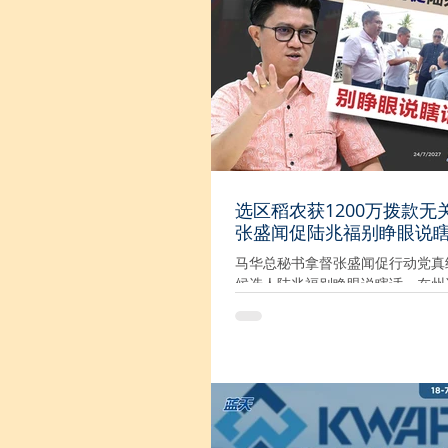
国大党、土团、伊党、民政党、和
等，哪一个政党没有被行动党批评
抹黑？只有该党永远没有错，永远
上。” 他表示，行动党一再煽动非巫裔选民仇
恨、恐惧和愤怒情绪，尽管可争取
选民支持，但，这将导致公正党和
马来区面对硬战，最终重演如柔州
果。 “希盟要在森州单独执政，就必须调整竞
选策略，不然结果也会像柔佛一样
成为最大反对党，公正党和诚信党
选区稻农获1200万拨款无
两席。” 他也促行动党表态，既然国阵和国盟
张盛闻促陆兆福别睁眼说
被该党批评得一文不值，若出现悬
该党会否坚持当反对党，还是会以
马华总秘书拿督张盛闻促行动党真
重”，
候选人陆兆福别睁眼说瞎话，在州
布区内稻农获1200万令吉拨款却
只有“火粉”才相信。 “选举期间宣
款1200万令吉却说无关州选，那
宣布是什么意图呢？” 他表示，若
说，有关拨款早已列入第十三大马
时此刻宣布只是为让稻农知道，那
暗示着，若选民不支持希盟候选人