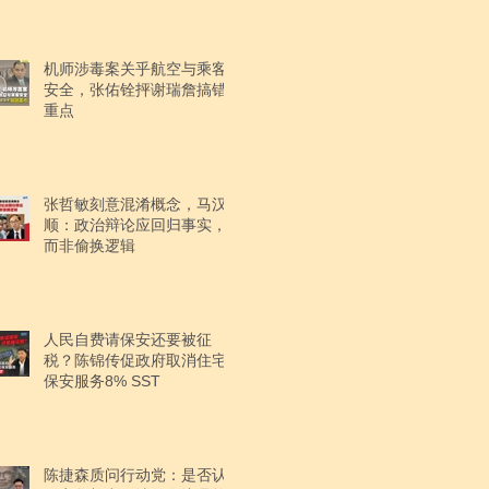
机师涉毒案关乎航空与乘客
安全，张佑铨抨谢瑞詹搞错
重点
张哲敏刻意混淆概念，马汉
顺：政治辩论应回归事实，
而非偷换逻辑
人民自费请保安还要被征
税？陈锦传促政府取消住宅
保安服务8% SST
陈捷森质问行动党：是否认