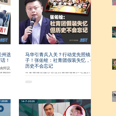
宏愿党
理失当，就不会演变成今日的政治僵局。” 陈
、谩骂和
捷森指出，森州奉行拥有悠久历史的母系制
高高在
度（Adat Perpatih），宫廷制度、四大酋长
制度及州宪法之间有着严谨且独特的权力平
到非巫裔
衡。作为州务大臣，本应谨慎处理涉及王室
诚信党在
及习俗机构事务，坚持行政中立，不应介入
的选举结
宫廷纷争，更不应该选边站。 “正因为阿米努
丁处理宫廷事务失当，引发习俗机构与宫廷
，行动党
之间的严重争议，甚至导致多名酋长公开要
只赢得一
求撤换州务大臣，森州才一步步陷入宪政危
关州选？
马华引青兵入关？行动党先照镜
机。” 他说，国阵州议员是在多次尝试化解危
瞎话！
子！张佑铨：社青团假装失忆，但
峙议会，
机无果后，才一致决定撤回对州务大臣的支
历史不会忘记
“大局为
持，目的是希望尽快解除政治僵局，而不是
纳州议席
为了夺权。 “事实是，国阵从来没有要求由本
选期间宣
马青署理总团长张佑铨严厉谴责行动党社青
身议员出任州务
无关州选？
团针对国阵与国盟在州选策略性议席安排大
布稻农获拨
做文章，并奉劝社青团停止双重标准，先照
么在这时候
照镜子，正视行动党过去与伊斯兰党长达数
如陆氏所
十年的政治合作历史，以及他们曾经一次又
计划，此
一次为伊斯兰党和伊刑法涂脂抹粉、背书护
此举是否
航的事实。 行动党今天把自己包装成反对伊
，有关拨
斯兰党的先锋，但人民没有失忆。 从1999年