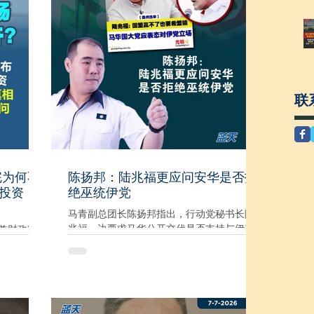
森州州选，
的替代阵线（Barisan Alternatif）、2008年
举走势和
至2015年的人民联盟（Pakatan Rakyat），
党没有赢
行动党与伊斯兰党并肩作战长达十多年，共
或废除有
同竞选、共同执政、共同发表竞选宣言，甚
动党呢？”
至一起组成多个州政府，包括雪兰莪、槟
盟非赢不
城、吉打及霹雳。这不是一次性的合作，而
竞选活动
是行动党经过长期政治计算后作出的选择。
联
盟没必要那
更重要的是，当年与行动党合作的伊斯兰党
选惨败的
主席，正是今天被行动党不断追击的丹斯里
人民认为
哈迪阿旺。哈迪阿旺自2002年开始担任伊斯
过太多，但
兰党主席，一直到今天从未更换。所谓"当年
，最爱就
是聂阿兹领导，现在是哈迪领导，所以不
完为何不
陈扬邦：陆兆福更应问安华是否拒
服和支持？
同"的说法，完全是在篡改历史、愚弄人民。
P投资
绝巫统伊党
来宣布拨
事实上，聂阿兹当时担任的是精神领袖
动党和民
（Mursyidul Am），党的最高决策者始终是
马青副总团长陈扬邦指出，行动党秘书长陆
主席哈迪阿旺。...
兆福一边要求马华公开交代是否支持与伊斯
兼财政部
兰党合作，一边却对希盟与巫统、伊党的复
公务员退
杂关系避而不谈，完全是“只敢问别人，不敢
ery事件的
问自己”。 他说，陆兆福口口声声要求马华说
6大疑问，
明立场，实际上最应该回答这个问题的人，
”，就为涉
是行动党本身，以及首相兼希盟主席安华，
资争议画上句