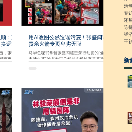
活
专
还
陈
经
汉顺：政
用AI改图公然造谣污蔑！张盛闻谴
王
偷换逻辑
责亲火箭专页卑劣无耻
击，张哲
马华总秘书拿督张盛闻谴责亲行动党的“全民
新
回应事件
支持火箭”脸书专页公然发布经过恶意篡改的
、混淆事
视频与截图，企图将坊间广传的“红色派钱”事
两个性质
件嫁祸给马华，这种毫无底线的政治抹黑与
深感遗
造谣污蔑，简直噁心之极！ 张盛闻要求行动
的‘行动党人
党公开说明该党与有关专页的关系，也质问
对的政治评
行动党作为执政党为何知法犯法，竟然允许
并非鼓吹
有关专页公然造谣，散播假新闻。 “只要稍微
，更不是
有常识并仔细观察该专页的所谓‘证据’，就能
我已经公开
轻易识破是拙劣的AI合成图。图中不仅人物
，都能够
的手指扭曲变形，连桌面上的大马卡也被拉
不断回避
长到完全不成形。如此破绽百出的造假画
把讨论焦
面，竟然还敢明目张胆地放在亲火箭的专页