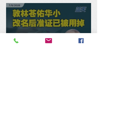
人民开刀！
敦林苍佑华小改名后准证已
被用掉，马汉顺促教部交代
是否重发新准证