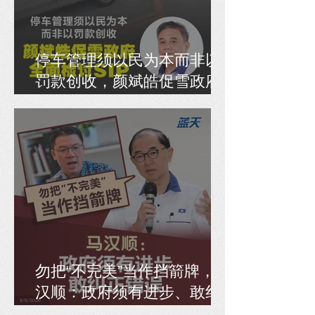
停车管理须以民为本而非以
罚款创收，颜斌皓促雪政府
全面检讨SIP
勿把“不完美”当作挡箭牌，马
汉顺：政府须有进步、敢纠
正错误