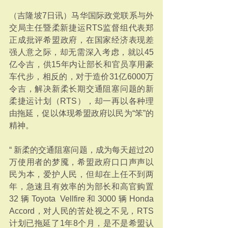
（吉隆坡7日讯）马华国际政党联系与外
交局主任暨柔新捷运RTS监督组代表郑
正成批评希盟政府，在国家经济表现差
强人意之际，却无需深入考虑，就以45
亿令吉，供15年内让部长和官员享用豪
车代步，相反的，对于造价31亿6000万
令吉，解决新柔长期交通阻塞问题的新
柔捷运计划（RTS），却一再以各种理
由拖延，促以体现希盟政府以民为“笨”的
精神。
“ 新柔的交通阻塞问题，成为每天超过20
万使用者的梦魇，希盟政府口口声声以
民为本，爱护人民，但却在上任不到两
年，急速且有效率的为部长和高官购置
32辆Toyota Vellfire和3000辆Honda 
Accord，对人民的苦处视之不见，RTS
计划已拖延了1年8个月，是不是希盟认