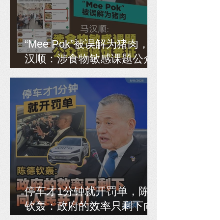
“Mee Pok”被误解为猪肉，马
汉顺：涉食物敏感课题公众
需谨慎查证
停车才1分钟就开罚单，陈德
钦轰：政府的效率只剩下向