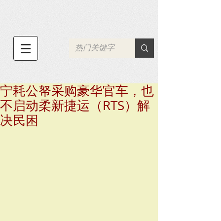
宁耗公帑采购豪华官车，也
不启动柔新捷运（RTS）解
决民困