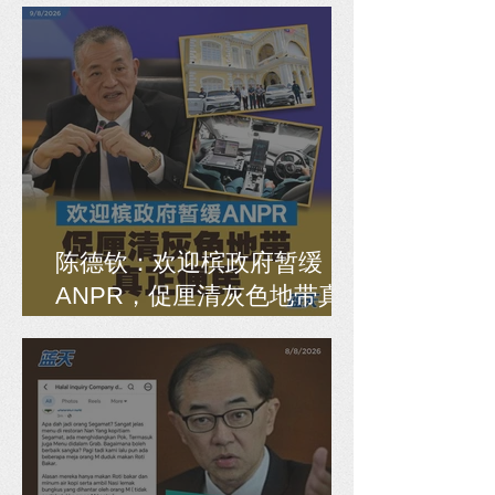
陈德钦：欢迎槟政府暂缓
ANPR，促厘清灰色地带真
正便民