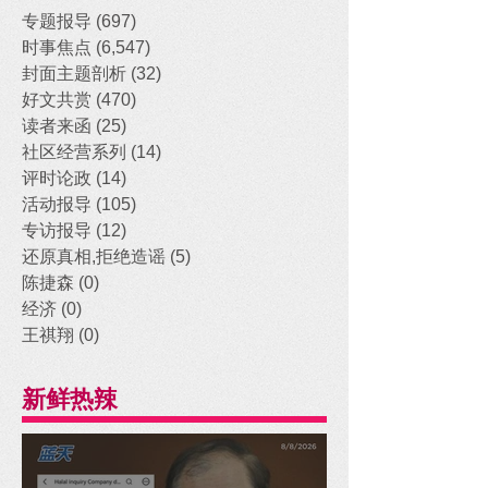
专题报导
(697)
697 posts
时事焦点
(6,547)
6,547 posts
封面主题剖析
(32)
32 posts
好文共赏
(470)
470 posts
读者来函
(25)
25 posts
社区经营系列
(14)
14 posts
评时论政
(14)
14 posts
活动报导
(105)
105 posts
专访报导
(12)
12 posts
还原真相,拒绝造谣
(5)
5 posts
陈捷森
(0)
0 posts
经济
(0)
0 posts
王祺翔
(0)
0 posts
新鲜热辣