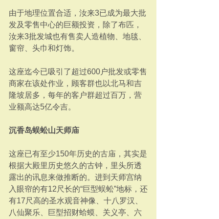
由于地理位置合适，汝来3已成为最大批
发及零售中心的巨额投资，除了布匹，
汝来3批发城也有售卖人造植物、地毯、
窗帘、头巾和灯饰。
这座迄今已吸引了超过600户批发或零售
商家在该处作业，顾客群也以北马和吉
隆坡居多，每年的客户群超过百万，营
业额高达5亿令吉。
沉香岛蜈蚣山天师庙
这座已有至少150年历史的古庙，其实是
根据大殿里历史悠久的古钟，里头所透
露出的讯息来做推断的。进到天师宫纳
入眼帘的有12尺长的“巨型蜈蚣”地标，还
有17尺高的圣水观音神像、十八罗汉、
八仙聚乐、巨型招财蛤蟆、关义亭、六