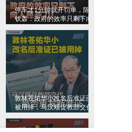
停车才1分钟就开罚单，陈德
钦轰：政府的效率只剩下向
人民开刀！
敦林苍佑华小改名后准证已
被用掉，马汉顺促教部交代
是否重发新准证