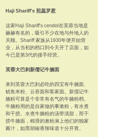
Haji Shariff's 煎蕊罗惹
这家Haji Shariff's cendol在芙蓉当地是
赫赫有名的，吸引不少在地与外地人的
关顾。Shariff 家族从1930年便开始营
业，从当初的档口到今天开了店面，如
今已是第3代的接手经营。
芙蓉大巴刹新儒记牛腩面
来到芙蓉大巴刹必吃的四宝有牛腩面、
鱿鱼米粉、云吞面和客家面。新儒记牛
腩粉可算是个非常有名气的牛腩粉档。
牛腩粉用的是自家做的事漱粉，有水煮
和干捞。水煮牛腩粉的汤带清甜，而干
捞牛腩面，棉滑的漱粉淋上他们的独家
酱汁，如黑胡椒香辣味道十分开胃。