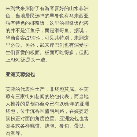
来到武来岸除了有游客喜好的山水非洲
鱼，当地居民选择的早餐也有马来西亚
独有特色的椰浆饭，这里的椰浆饭配搭
的并不是江鱼仔，而是滑哥鱼。据说，
华裔食客占90%，可见其特别，来到这
里必尝。另外，武来岸巴刹也有深受学
生们喜爱的板面。板面可吃得多，但配
上ABC还是头一遭。
亚洲芙蓉烧包
芙蓉的代表性土产，非烧包莫属。在芙
蓉有三家街知巷闻的烧包代表，而当地
人推荐的是创办至今已有20余年的亚洲
烧包，位于沉香区盛明利路，在姨婆老
鼠粉正对面的角度位置。亚洲烧包也售
卖各式各样糕饼、烧包、餐包、蛋挞、
肉派等。