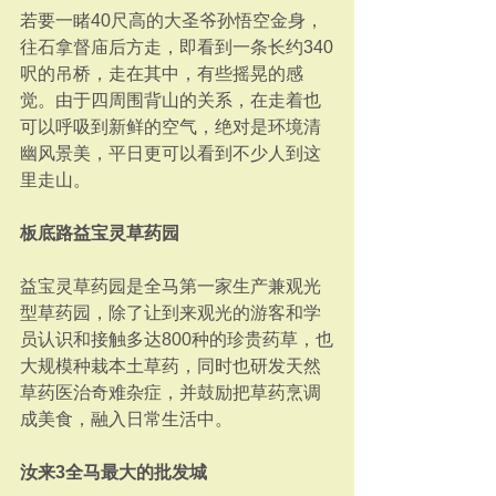
若要一睹40尺高的大圣爷孙悟空金身，
往石拿督庙后方走，即看到一条长约340
呎的吊桥，走在其中，有些摇晃的感
觉。由于四周围背山的关系，在走着也
可以呼吸到新鲜的空气，绝对是环境清
幽风景美，平日更可以看到不少人到这
里走山。
板底路益宝灵草药园
益宝灵草药园是全马第一家生产兼观光
型草药园，除了让到来观光的游客和学
员认识和接触多达800种的珍贵药草，也
大规模种栽本土草药，同时也研发天然
草药医治奇难杂症，并鼓励把草药烹调
成美食，融入日常生活中。
汝来3全马最大的批发城