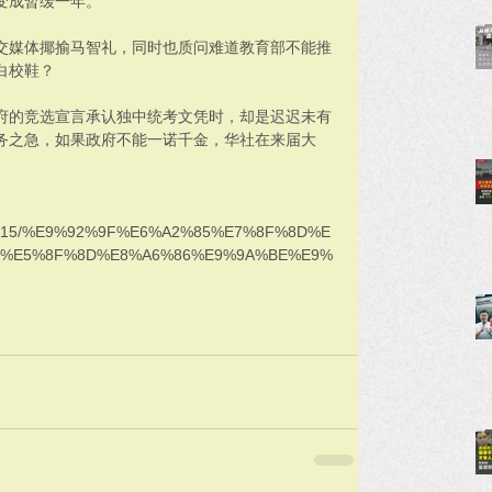
变成暂缓一年。
交媒体揶揄马智礼，同时也质问难道教育部不能推
白校鞋？
府的竞选宣言承认独中统考文凭时，却是迟迟未有
务之急，如果政府不能一诺千金，华社在来届大
20181215/%E9%92%9F%E6%A2%85%E7%8F%8D%E
6%E5%8F%8D%E8%A6%86%E9%9A%BE%E9%