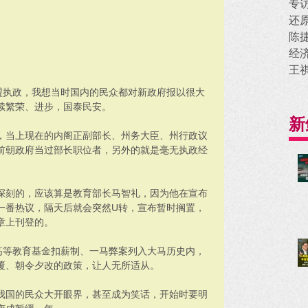
专
还
陈
经
王
盟执政，我想当时国内的民众都对新政府报以很大
续繁荣、进步，国泰民安。
新
，当上现在的内阁正副部长、州务大臣、州行政议
前朝政府当过部长职位者，另外的就是毫无执政经
深刻的，应该算是教育部长马智礼，因为他在宣布
一番热议，隔天后就会突然U转，宣布暂时搁置，
章上刊登的。
高等教育基金扣薪制、一马弊案列入大马历史内，
覆、朝令夕改的政策，让人无所适从。
我国的民众大开眼界，甚至成为笑话，开始时要明