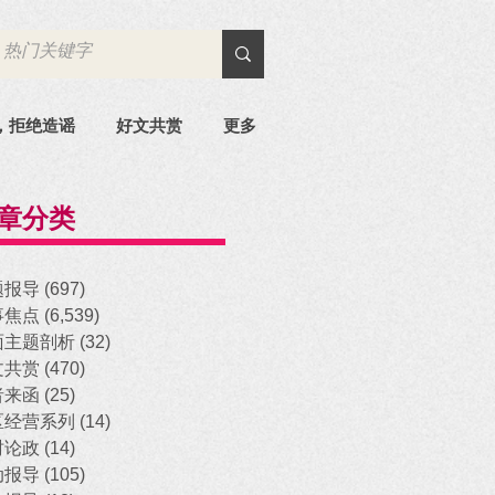
，拒绝造谣
好文共赏
更多
章分类
题报导
(697)
697 posts
事焦点
(6,539)
6,539 posts
面主题剖析
(32)
32 posts
文共赏
(470)
470 posts
者来函
(25)
25 posts
区经营系列
(14)
14 posts
时论政
(14)
14 posts
动报导
(105)
105 posts