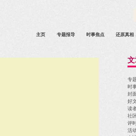
主页
专题报导
时事焦点
还原真相
文
专
时
封
好
读
社
评
活