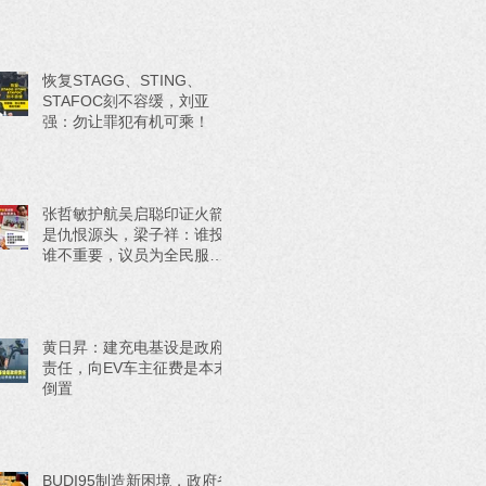
恢复STAGG、STING、
STAFOC刻不容缓，刘亚
强：勿让罪犯有机可乘！
张哲敏护航吴启聪印证火箭
是仇恨源头，梁子祥：谁投
谁不重要，议员为全民服务
才重要！
黄日昇：建充电基设是政府
责任，向EV车主征费是本末
倒置
BUDI95制造新困境，政府省