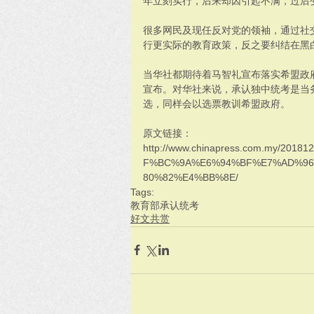
年立刻实行，后来却因引起不满，过后
很多网民及现任反对党的领袖，通过社
行更实际的教育政策，反之要纠结在黑
当华社都期待着马智礼宣布落实希盟政
宣布。对华社来说，承认独中统考是当
选，同样会以选票教训希盟政府。
原文链接：
http://www.chinapress.com.my/
F%BC%9A%E6%94%BF%E7%AD%9
80%82%E4%BB%8E/
Tags:
教育部
承认统考
好文共赏