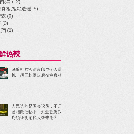
访报导
(12)
12 posts
原真相,拒绝造谣
(5)
5 posts
捷森
(0)
0 posts
济
(0)
0 posts
祺翔
(0)
0 posts
鲜热辣
马航机师涉运毒印尼令人震
惊，胡国栋促政府彻查真相
人民选的是国会议员，不是
首相政治秘书，刘亚强促政
府须证明纳税人钱未沦为政
治工具