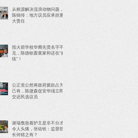
从根源解决流浪动物问题，
陈锦传：地方议员应承担更
大责任
投火箭学校华裔先贤名字不
见，陈德钦轰黄家和还在“好
练”！
公正党公然将政府拨款占为
己有，陈捷森促安华须立即
交还民选议员
谢瑞詹急着护主是非不分才
令人头痛，张佑铨：监督部
长何错之有？