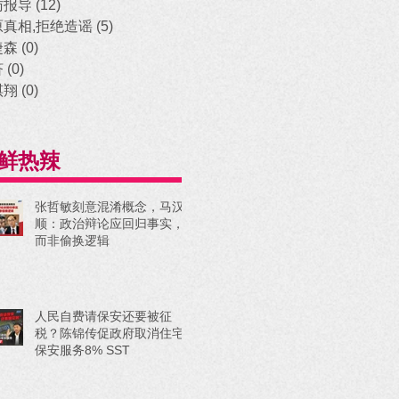
访报导
(12)
12 posts
原真相,拒绝造谣
(5)
5 posts
捷森
(0)
0 posts
济
(0)
0 posts
祺翔
(0)
0 posts
鲜热辣
张哲敏刻意混淆概念，马汉
顺：政治辩论应回归事实，
而非偷换逻辑
人民自费请保安还要被征
税？陈锦传促政府取消住宅
保安服务8% SST