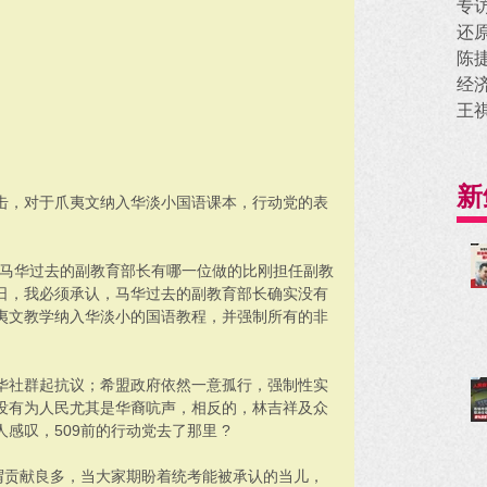
专
还
陈
经
王
新
击，对于爪夷文纳入华淡小国语课本，行动党的表
说马华过去的副教育部长有哪一位做的比刚担任副教
日，我必须承认，马华过去的副教育部长确实没有
夷文教学纳入华淡小的国语教程，并强制所有的非
华社群起抗议；希盟政府依然一意孤行，强制性实
没有为人民尤其是华裔吭声，相反的，林吉祥及众
感叹，509前的行动党去了那里 ?
可谓贡献良多，当大家期盼着统考能被承认的当儿，