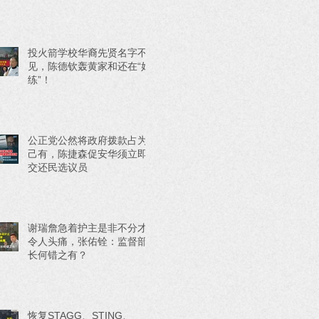
投火箭学校华裔先贤名字不
见，陈德钦轰黄家和还在“好
练”！
公正党公然将政府拨款占为
己有，陈捷森促安华须立即
交还民选议员
谢瑞詹急着护主是非不分才
令人头痛，张佑铨：监督部
长何错之有？
恢复STAGG、STING、