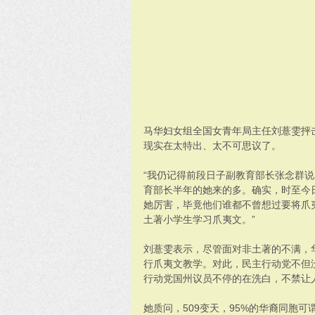
马华妇女组全国女青年局主任刘薏雯抨
现实在太特出、太不可思议了。
“我仍记得前段日子副教育部长张念群
育部长半年的她来的多。确实，时至今
她厉害，毕竟他们谁都不曾想过要将爪
土著小学生学习爪夷文。”
刘薏雯表示，尽管面对非土著的不满，
行爪夷文教学。对此，民主行动党不但
行动党国州议员不停的在洗白，不禁让人
她质问，509变天，95%的华裔同胞