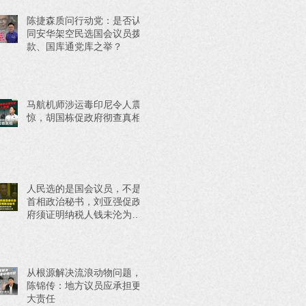
陈捷森质问行动党：是否认
同安华架空民选国会议员拨
款、国库通党库之举？
马航机师涉运毒印尼令人震
惊，胡国栋促政府彻查真相
人民选的是国会议员，不是
首相政治秘书，刘亚强促政
府须证明纳税人钱未沦为政
治工具
从根源解决流浪动物问题，
陈锦传：地方议员应承担更
大责任