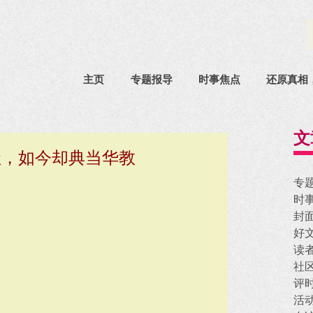
主页
专题报导
时事焦点
还原真相
文
社，如今却典当华教
专
时
封
好
读
社
评
活