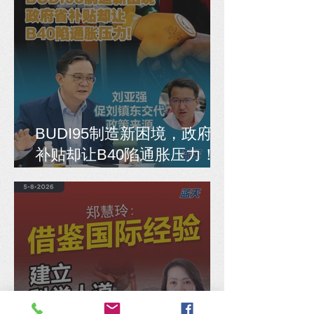
BUDI95制造新困境，政府省
补贴却让B40陷通胀压力！
刘亚强促刘镇东交代政策来
源