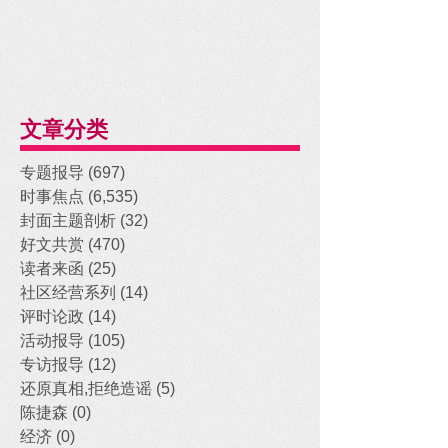
文章分类
专题报导
(697)
697 posts
时事焦点
(6,535)
6,535 posts
封面主题剖析
(32)
32 posts
好文共赏
(470)
470 posts
读者来函
(25)
25 posts
社区经营系列
(14)
14 posts
评时论政
(14)
14 posts
活动报导
(105)
105 posts
专访报导
(12)
12 posts
还原真相,拒绝造谣
(5)
5 posts
陈捷森
(0)
0 posts
经济
(0)
0 posts