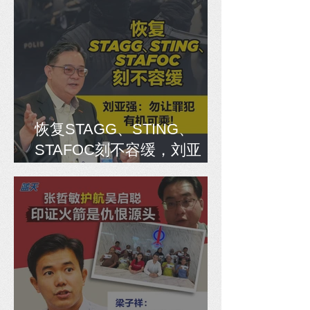
恢复STAGG、STING、
STAFOC刻不容缓，刘亚
强：勿让罪犯有机可乘！