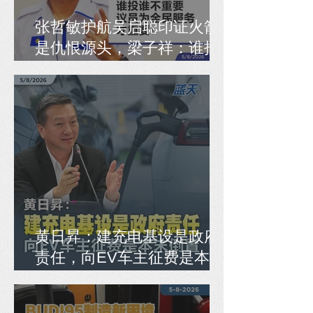
张哲敏护航吴启聪印证火箭
是仇恨源头，梁子祥：谁投
谁不重要，议员为全民服务
才重要！
黄日昇：建充电基设是政府
责任，向EV车主征费是本末
倒置