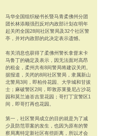
马华全国组织秘书长暨马青柔佛州分团
团长林添顺强烈反对内政部计划在明年
起关闭全国28间社区警局及32个社区警
亭，并对内政部的此决定表示遗憾。
有关消息也获得了柔佛州警长拿督末卡
马鲁丁的确定及表示，因无法面对高昂
的租金，柔州共有8间警局将建议关闭。
据报道，关闭的8间社区警局，隶属新山
北警局3间，即柏伶花园、大学城和甘拔
士；麻破警区2间，即敦苏莱曼尼占沙花
园和莫兰迪峇吉里花园；哥打丁宜警区1
间，即哥打再也花园。
第一，社区警局成立的目的就是为了减
少及防范罪案的发生，也因为原有的警
察局离特定新社区有些距离，所以才会