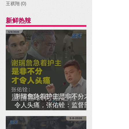
王祺翔
(0)
0 posts
新鲜热辣
谢瑞詹急着护主是非不分才
令人头痛，张佑铨：监督部
长何错之有？