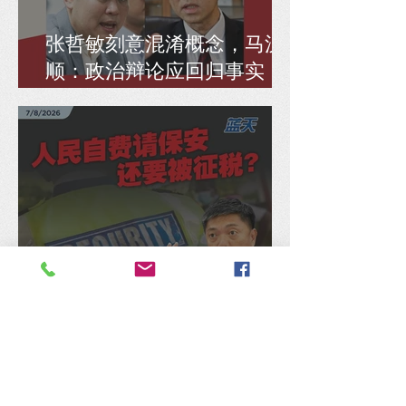
张哲敏刻意混淆概念，马汉
顺：政治辩论应回归事实，
而非偷换逻辑
人民自费请保安还要被征
税？陈锦传促政府取消住宅
保安服务8% SST