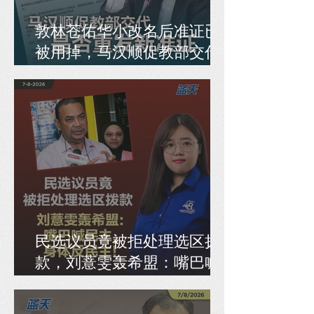
敦林苍佑华小改名后准证已
被用掉，马汉顺促教部交代
是否重发新准证
民选议员竟被拒处理选区拨
款，刘薏雯轰希盟：嘴巴喊
民主，身体反民主！