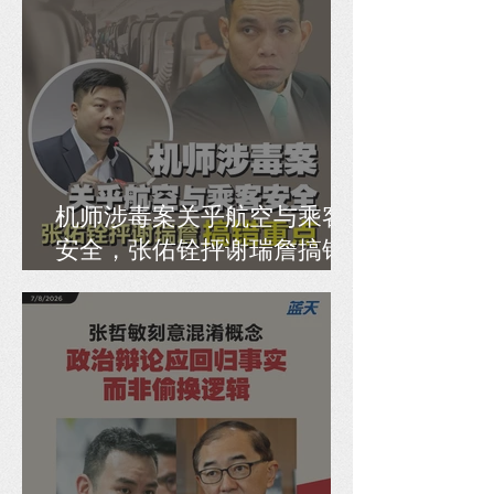
机师涉毒案关乎航空与乘客
安全，张佑铨抨谢瑞詹搞错
重点