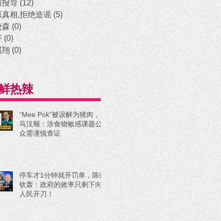
访报导
(12)
12 posts
原真相,拒绝造谣
(5)
5 posts
捷森
(0)
0 posts
济
(0)
0 posts
祺翔
(0)
0 posts
鲜热辣
“Mee Pok”被误解为猪肉，
马汉顺：涉食物敏感课题公
众需谨慎查证
停车才1分钟就开罚单，陈德
钦轰：政府的效率只剩下向
人民开刀！