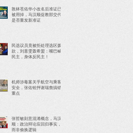
敦林苍佑华小改名后准证已
被用掉，马汉顺促教部交代
是否重发新准证
民选议员竟被拒处理选区拨
款，刘薏雯轰希盟：嘴巴喊
民主，身体反民主！
机师涉毒案关乎航空与乘客
安全，张佑铨抨谢瑞詹搞错
重点
张哲敏刻意混淆概念，马汉
顺：政治辩论应回归事实，
而非偷换逻辑