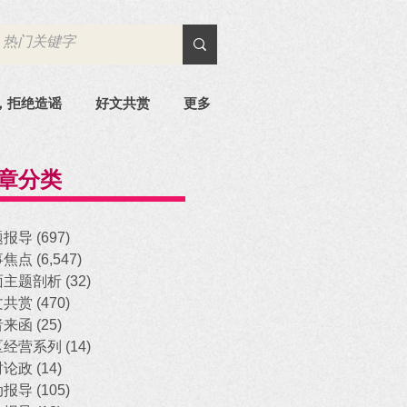
，拒绝造谣
好文共赏
更多
章分类
题报导
(697)
697 posts
事焦点
(6,547)
6,547 posts
面主题剖析
(32)
32 posts
文共赏
(470)
470 posts
者来函
(25)
25 posts
区经营系列
(14)
14 posts
时论政
(14)
14 posts
动报导
(105)
105 posts