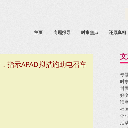
主页
专题报导
时事焦点
还原真相
文
者，指示APAD拟措施助电召车
专
时
封
好
读
社
评
活