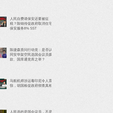
人民自费请保安还要被征
税？陈锦传促政府取消住宅
保安服务8% SST
陈捷森质问行动党：是否认
同安华架空民选国会议员拨
款、国库通党库之举？
马航机师涉运毒印尼令人震
惊，胡国栋促政府彻查真相
人民选的是国会议员，不是