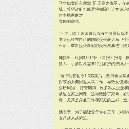
马华妇女组主席拿 督 王赛之表示，有
域，希望政府也能尽快撤除引进女佣冻
付本地家庭对
女佣的需求。
“不过，除了必须符合既有的健康状况
本身已经在自己的国家接受获大马卫生
亚后，重新接受新冠肺炎检测和进行隔离
她指出，根据3月12日《星报》报导，
婴儿、小孩以及需要特别看护的残障人
“自行动管制令1.0落实后，政府全面
探亲的女佣回返大马工作，导致女佣短
众所周知'，行管期间，许多私人企业和
被迫在家上网课，这导致除了家暴，心
母，尤其是身兼工作和家庭的主妇，造
' '
她表示，为了能让父母专心工作，对能
变得越来越紧迫。