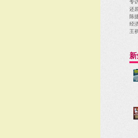
专
还
陈
经
王
新