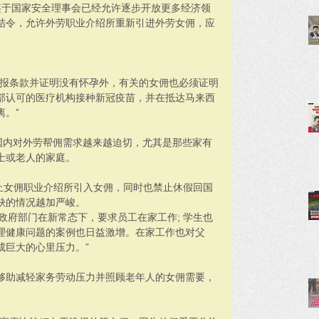
鉴于国家安全理事会已经允许逐步开放更多经济领
结令，允许外劳职业介绍所重新引进外劳女佣，应
申报条款并证明没有怀孕外，有关的女佣也必须证明
部认可的医疗机构接种新冠疫苗，并在抵达马来西
。”
国内对外劳帮佣需求越来越迫切，尤其是那些家有
士或老人的家庭。
禁止女佣职业介绍所引入女佣，同时也禁止休假回国
缺的情况越加严峻。
政府部门在新常态下，要求员工在家工作; 学生也
理健康问题的案例也日益激增。在家工作也对父
成巨大的心里压力。”
够助减轻家务劳动压力并照顾老年人的女佣需要，