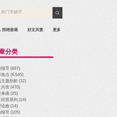
，拒绝造谣
好文共赏
更多
章分类
题报导
(697)
697 posts
事焦点
(6,545)
6,545 posts
面主题剖析
(32)
32 posts
文共赏
(470)
470 posts
者来函
(25)
25 posts
区经营系列
(14)
14 posts
时论政
(14)
14 posts
动报导
(105)
105 posts