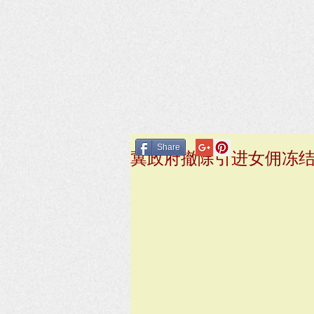
Share
冀政府撤除引进女佣冻