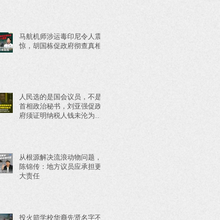
马航机师涉运毒印尼令人震
惊，胡国栋促政府彻查真相
人民选的是国会议员，不是
首相政治秘书，刘亚强促政
府须证明纳税人钱未沦为政
治工具
从根源解决流浪动物问题，
陈锦传：地方议员应承担更
大责任
投火箭学校华裔先贤名字不