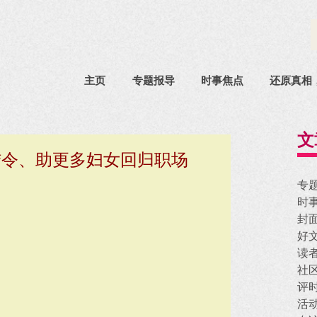
主页
专题报导
时事焦点
还原真相
文
结令、助更多妇女回归职场
专
时
封
好
读
社
评
活