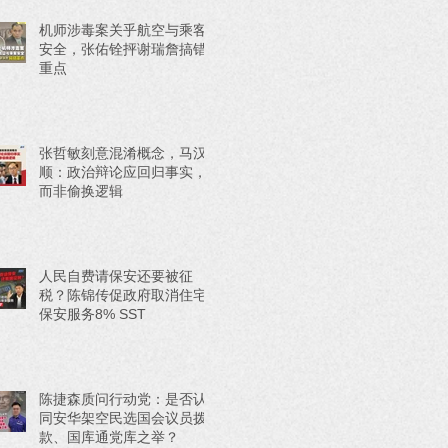
机师涉毒案关乎航空与乘客
安全，张佑铨抨谢瑞詹搞错
重点
张哲敏刻意混淆概念，马汉
顺：政治辩论应回归事实，
而非偷换逻辑
人民自费请保安还要被征
税？陈锦传促政府取消住宅
保安服务8% SST
陈捷森质问行动党：是否认
同安华架空民选国会议员拨
款、国库通党库之举？