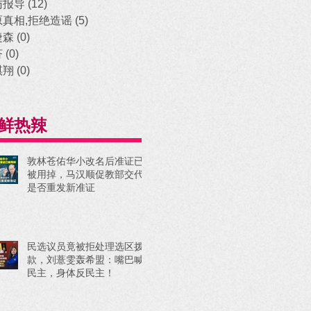
访报导
(12)
12 posts
原真相,拒绝造谣
(5)
5 posts
捷森
(0)
0 posts
济
(0)
0 posts
祺翔
(0)
0 posts
鲜热辣
敦林苍佑华小改名后准证已
被用掉，马汉顺促教部交代
是否重发新准证
民选议员竟被拒处理选区拨
款，刘薏雯轰希盟：嘴巴喊
民主，身体反民主！