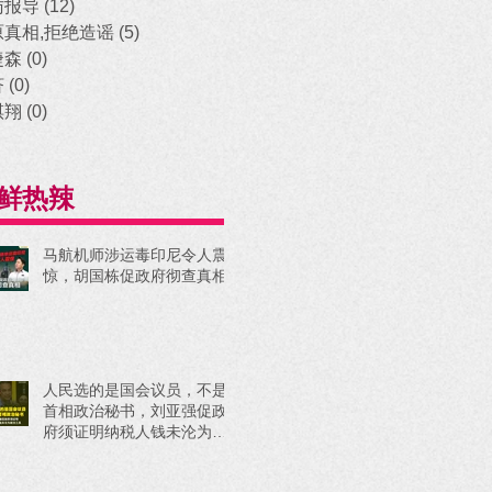
访报导
(12)
12 posts
原真相,拒绝造谣
(5)
5 posts
捷森
(0)
0 posts
济
(0)
0 posts
祺翔
(0)
0 posts
鲜热辣
马航机师涉运毒印尼令人震
惊，胡国栋促政府彻查真相
人民选的是国会议员，不是
首相政治秘书，刘亚强促政
府须证明纳税人钱未沦为政
治工具