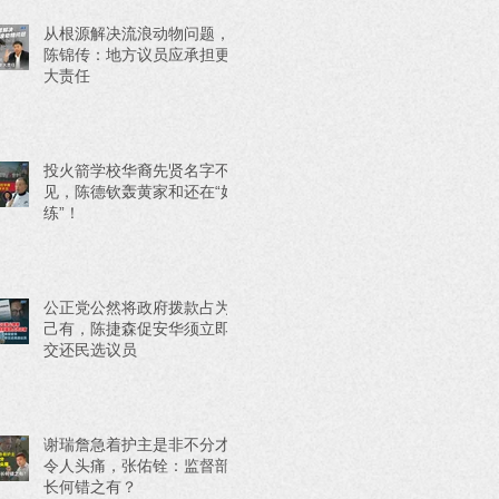
从根源解决流浪动物问题，
陈锦传：地方议员应承担更
大责任
投火箭学校华裔先贤名字不
见，陈德钦轰黄家和还在“好
练”！
公正党公然将政府拨款占为
己有，陈捷森促安华须立即
交还民选议员
谢瑞詹急着护主是非不分才
令人头痛，张佑铨：监督部
长何错之有？