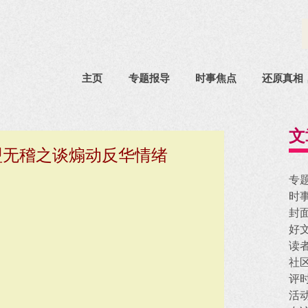
主页
专题报导
时事焦点
还原真相
文
希盟无稽之谈煽动反华情绪
专
时
封
好
读
社
评
活