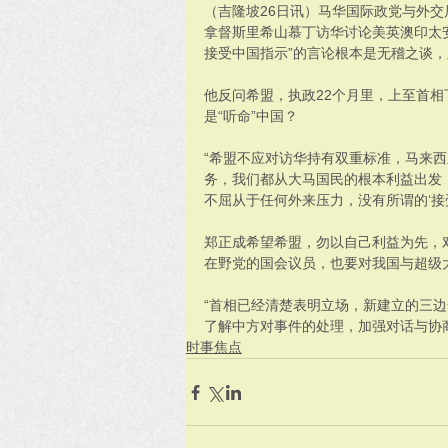
（吉隆坡26日讯）马华国际政党与外
拿督斯里希山慕丁访华讨论美英澳印太安全
接受中国指示”的言论根本是无稽之谈
他反问希盟，执政22个月里，上至首
是“听命”中国？
“希盟不应对访华持有双重标准，马来
务，我们都从大马国民的根本利益出发
不屈从于任何外来压力，没有所谓的‘接
郑正成希望希盟，勿以自己利益为先，
在野党的国会议员，也要对我国与超级
“首相已经清楚表明立场，新建立的三
了解中方对事件的处理，加强对话与协
时事焦点