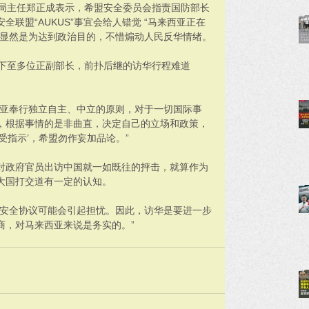
交局主任郑正成表示，希盟安全委员会指责国防部长
联盟“AUKUS”事宜会给人错觉 “马来西亚正在
，显然是为达到政治目的，不惜煽动人民反华情绪。
相下至多位正副部长，前扑后继的访华行程难道
西亚奉行独立自主、中立的原则，对于一切国际事
，根据事情的是非曲直，决定自己的立场和政策，
受指示’，希盟勿作妄加品论。”
对政府官员出访中国就一如既往的抨击，就算作为
大国打交道有一定的认知。
边安全协议可能会引起担忧。因此，访华是要进一步
商，对马来西亚来说是务实的。”