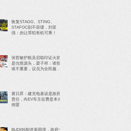
恢复STAGG、STING、
STAFOC刻不容缓，刘亚
强：勿让罪犯有机可乘！
张哲敏护航吴启聪印证火箭
是仇恨源头，梁子祥：谁投
谁不重要，议员为全民服务
才重要！
黄日昇：建充电基设是政府
责任，向EV车主征费是本末
倒置
BUDI95制造新困境，政府省