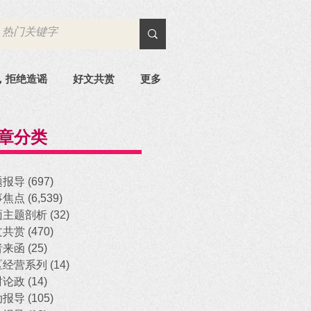
，拒绝造谣
好文共赏
更多
章分类
题报导
(697)
697 posts
事焦点
(6,539)
6,539 posts
面主题剖析
(32)
32 posts
文共赏
(470)
470 posts
者来函
(25)
25 posts
区经营系列
(14)
14 posts
时论政
(14)
14 posts
动报导
(105)
105 posts