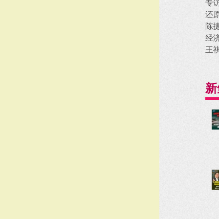
专
还
陈
经
王
新