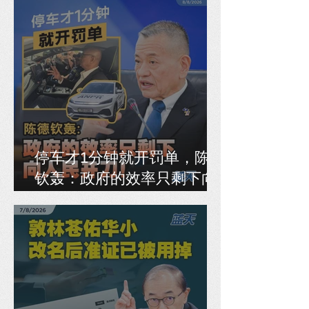
停车才1分钟就开罚单，陈德
钦轰：政府的效率只剩下向
人民开刀！