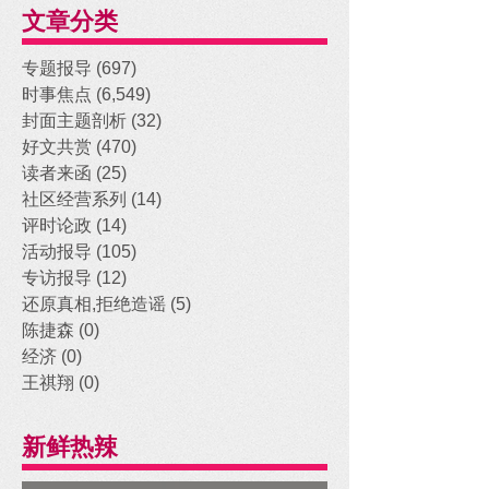
文章分类
专题报导
(697)
697 posts
时事焦点
(6,549)
6,549 posts
封面主题剖析
(32)
32 posts
好文共赏
(470)
470 posts
读者来函
(25)
25 posts
社区经营系列
(14)
14 posts
评时论政
(14)
14 posts
活动报导
(105)
105 posts
专访报导
(12)
12 posts
还原真相,拒绝造谣
(5)
5 posts
陈捷森
(0)
0 posts
经济
(0)
0 posts
王祺翔
(0)
0 posts
新鲜热辣