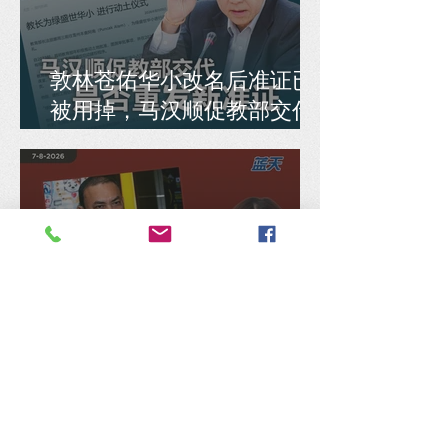
敦林苍佑华小改名后准证已
被用掉，马汉顺促教部交代
是否重发新准证
民选议员竟被拒处理选区拨
款，刘薏雯轰希盟：嘴巴喊
民主，身体反民主！