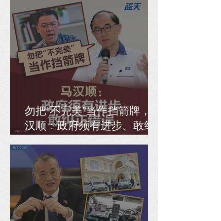
勿把“不完美”当作挡箭牌，马
汉顺：政府须有进步、敢纠
正错误