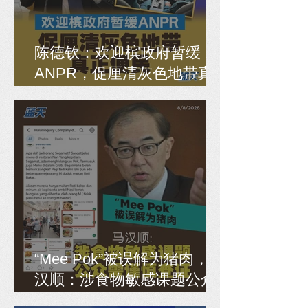
陈德钦：欢迎槟政府暂缓
ANPR，促厘清灰色地带真
正便民
“Mee Pok”被误解为猪肉，马
汉顺：涉食物敏感课题公众
需谨慎查证