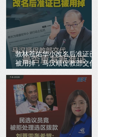
敦林苍佑华小改名后准证已
被用掉，马汉顺促教部交代
是否重发新准证