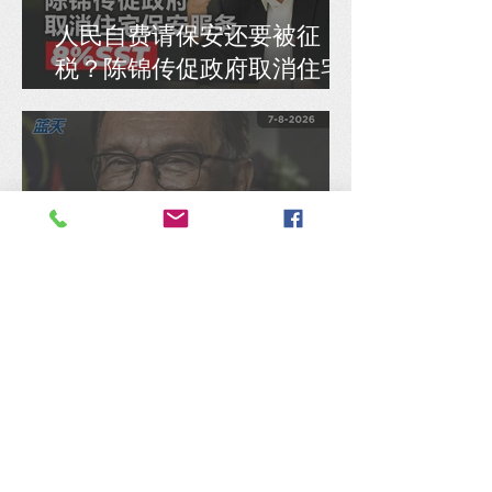
人民自费请保安还要被征
税？陈锦传促政府取消住宅
保安服务8% SST
陈捷森质问行动党：是否认
同安华架空民选国会议员拨
款、国库通党库之举？