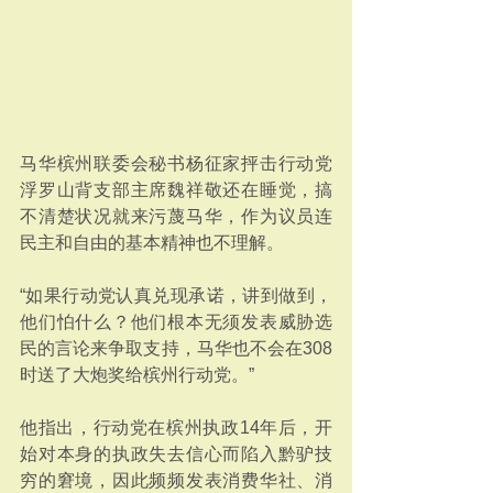
马华槟州联委会秘书杨征家抨击行动党
浮罗山背支部主席魏祥敬还在睡觉，搞
不清楚状况就来污蔑马华，作为议员连
民主和自由的基本精神也不理解。
“如果行动党认真兑现承诺，讲到做到，
他们怕什么？他们根本无须发表威胁选
民的言论来争取支持，马华也不会在308
时送了大炮奖给槟州行动党。”
他指出，行动党在槟州执政14年后，开
始对本身的执政失去信心而陷入黔驴技
穷的窘境，因此频频发表消费华社、消