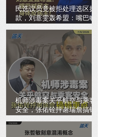
民选议员竟被拒处理选区拨
款，刘薏雯轰希盟：嘴巴喊
民主，身体反民主！
机师涉毒案关乎航空与乘客
安全，张佑铨抨谢瑞詹搞错
重点