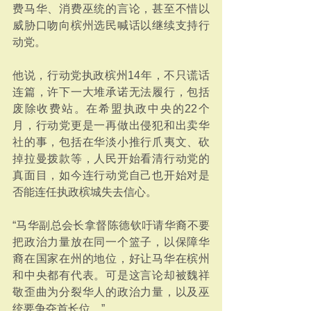
费马华、消费巫统的言论，甚至不惜以
威胁口吻向槟州选民喊话以继续支持行
动党。
他说，行动党执政槟州14年，不只谎话
连篇，许下一大堆承诺无法履行，包括
废除收费站。在希盟执政中央的22个
月，行动党更是一再做出侵犯和出卖华
社的事，包括在华淡小推行爪夷文、砍
掉拉曼拨款等，人民开始看清行动党的
真面目，如今连行动党自己也开始对是
否能连任执政槟城失去信心。
“马华副总会长拿督陈德钦吁请华裔不要
把政治力量放在同一个篮子，以保障华
裔在国家在州的地位，好让马华在槟州
和中央都有代表。可是这言论却被魏祥
敬歪曲为分裂华人的政治力量，以及巫
统要争夺首长位。”