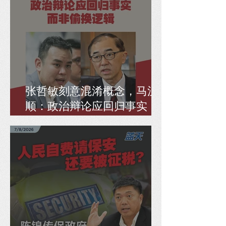
张哲敏刻意混淆概念，马汉
顺：政治辩论应回归事实，
而非偷换逻辑