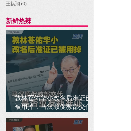
王祺翔
(0)
0 posts
新鲜热辣
敦林苍佑华小改名后准证已
被用掉，马汉顺促教部交代
是否重发新准证