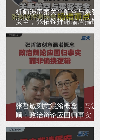
机师涉毒案关乎航空与乘客
安全，张佑铨抨谢瑞詹搞错
重点
张哲敏刻意混淆概念，马汉
顺：政治辩论应回归事实，
而非偷换逻辑