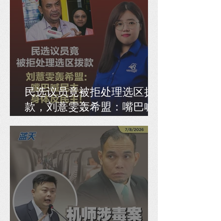
民选议员竟被拒处理选区拨
款，刘薏雯轰希盟：嘴巴喊
民主，身体反民主！