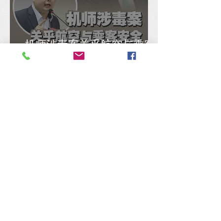
机师涉毒案关乎航空与乘客
安全，张佑铨抨谢瑞詹搞错
重点
张哲敏刻意混淆概念，马汉
顺：政治辩论应回归事实，