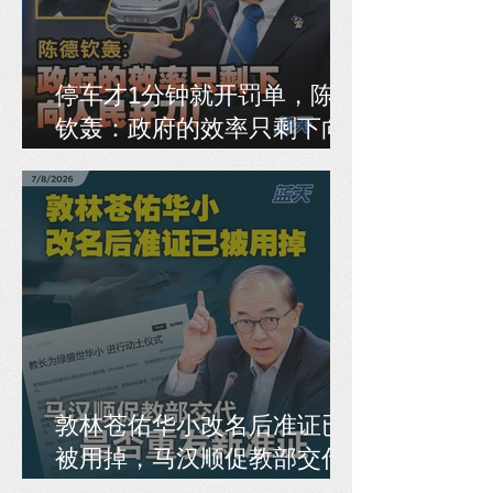
停车才1分钟就开罚单，陈德
钦轰：政府的效率只剩下向
人民开刀！
敦林苍佑华小改名后准证已
被用掉，马汉顺促教部交代
是否重发新准证