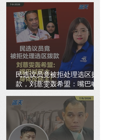
民选议员竟被拒处理选区拨
款，刘薏雯轰希盟：嘴巴喊
民主，身体反民主！