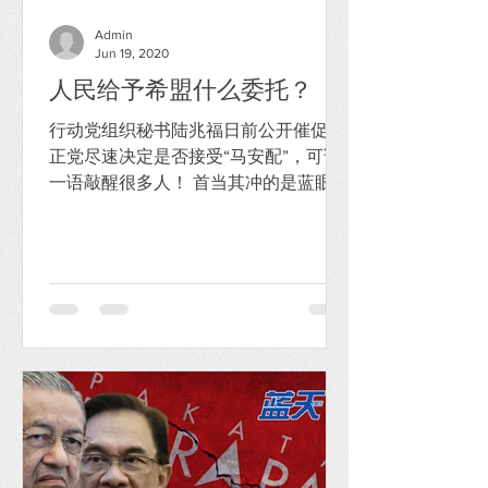
Admin
Jun 19, 2020
人民给予希盟什么委托？
行动党组织秘书陆兆福日前公开催促公
正党尽速决定是否接受“马安配”，可谓
一语敲醒很多人！ 首当其冲的是蓝眼党
魁兼其中一名当事人安华本身。作为
2015年希盟三党成立的其中一个发起政
党乃至领头羊，安华必定万万没有想
到，如今公正党竟然被后来加入的敦马
喧宾夺主沦为如今希盟的次要角色。...