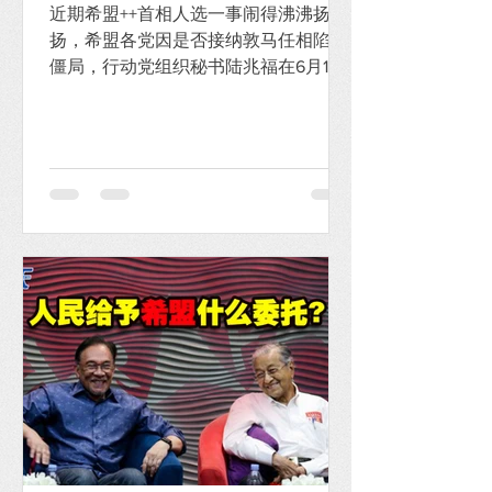
近期希盟++首相人选一事闹得沸沸扬
扬，希盟各党因是否接纳敦马任相陷入
僵局，行动党组织秘书陆兆福在6月17日
呼吁公正党尽速表态，诚信党随即附
和，公正党却愤而反击。 在这一系列发
展可以看出行动党的真面目，笔者就以
下三点说明行动党在“马安配”争议上的
行径何以令人发指。...