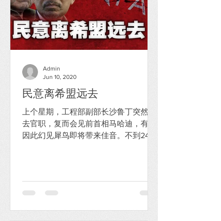
Admin
Jun 10, 2020
民意离希盟远去
上个星期，工程部副部长沙鲁丁突然辞
去官职，复而会见前首相马哈迪，有人
因此幻见犀鸟即将带来佳音。不到24小
时，首相慕尤丁透过全国电视演说公布
短期经济复苏计划；同一天，马哈迪也
召开新闻发布会，但是老人家在整个发
布会似乎只是发牢骚，看不到什么随时
可以入主布城那种不用特别说明但已
溢...