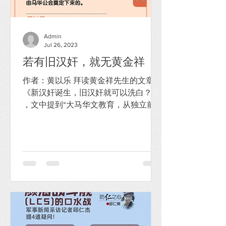
Admin
Jul 26, 2023
若有旧汉奸，就无黄金祥
作者：黄以乐 拜读黄金祥先生的文章
《新汉奸诞生，旧汉奸就可以洗白？》
，文中提到“大马华文教育，从独立前能
够一直撑到今天，靠的都是广大民众和
许多无私奉献的华教先贤。过去从林连
玉、沈慕羽，到林晃昇、陆庭谕等，无
一不遭国阵政府的铁腕迫害。马华当时
一直都是政府成员之一，就算不是帮...