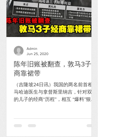
Admin
Jun 25, 2020
陈年旧账被翻查，敦马3子经
商靠裙带
（吉隆坡24日讯）我国的两名前首相敦
马哈迪医生与拿督斯里纳吉，针对双方
的儿子的经商“历程”，相互 “爆料”狠揭
“陈年旧事”。 纳吉分享多个新闻报道链
接，力证其所言非虚，同时揶 揄马哈迪
的三名儿子，即丹斯里米占、丹斯里莫
扎尼及拿督斯里慕克力，是否真的如对
方所言，在马哈迪担任...