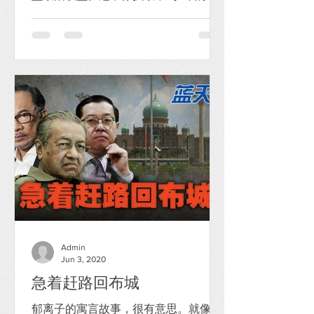
盟提倡的“新政治”。这比较像是一个松
散的联盟，旨在取代瓦解的希盟政权，
后者瓦解原因是因为出现内斗及社会上
某些群体，特别是从一开始就不支持希
盟政府的马来群体所致。...
Admin
Jun 3, 2020
急着赶路回布城
郁离子的寓言故事，很有意思。就像这