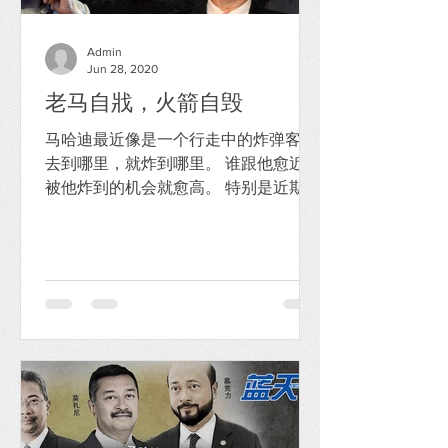
Admin
Jun 28, 2020
老马自戕，火箭自毁
马哈迪最近像是一个行走中的炸弹客，
去到哪里，就炸到哪里。 谁跟他愈近，
被他炸到的机会就愈高。 特别是近期和
他捆绑在一起的行动党，已经被炸得遍
体鳞伤，惨不忍睹。 炸弹1── 最新的爆
炸，他宣称自己不再争取做首相，但
是，推举沙巴的沙菲益为首相人选。...