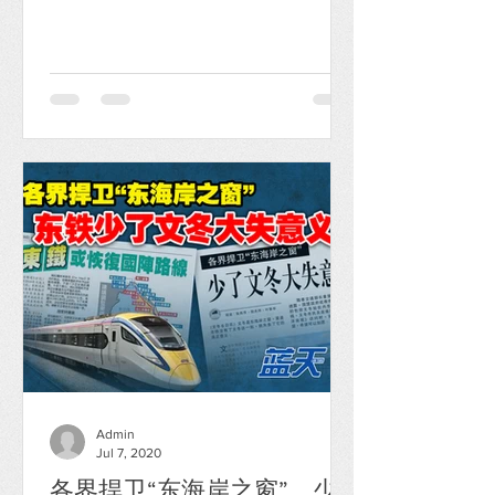
用一般力度应对，必定徒劳 无功。怎么
说？ 在我们一般认知的贪污概念里，总
是涉及一笔见不得光的黑钱、台底钱，
并以此达到疏通权贵官员以获得某些...
Admin
Jul 7, 2020
各界捍卫“东海岸之窗”，少