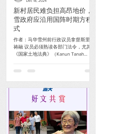
Dec 18, 2024
新村居民难负担高昂地价，
雪政府应沿用国阵时期方程
式
作者：马华雪州前行政议员拿督斯里庄
祷融 议员必须熟读各部门法令，尤其是
《国家土地法典》（Kanun Tanah
Negara）。这法令涵盖中央政府、州政
府与县土地局对土地、矿物沙石、森
林、海岸线甚至半空中（如天桥、高空
走廊、轻快铁）的管理权限、审核、申
清表格与收费。熟悉这法...