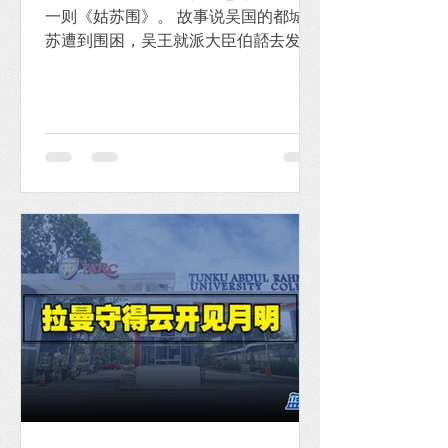
一则《姑苏围》。 故事说吴国的都城姑
苏遭到围困，吴王就派大臣伯嚭去发动
百姓来守城助战。 百姓一听就骂
道：“吴王只知享乐，从不去想怎么抵御
敌人，国家沦落到此，还不知自我反
省，就只知道叫百姓去帮他守城。如果
我们战死了，我们的家人就失去了依
靠；如...