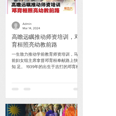
Admin
Mar 14, 2024
高瞻远瞩推动师资培训，邓
育桓照亮幼教前路
一生致力推动学前教育师资培训，马华
前妇女组主席拿督邓育桓奉献路上快乐
知 足。 1939年的出生于吉打的邓育桓
（85岁），毕业于台湾政治大学文学
系，是马华妇女组第二任主席，在 位长
达14年（1985-1999）。她曾经出任3届
的劳勿区国会议员（1986-1999），官拜
卫生政...