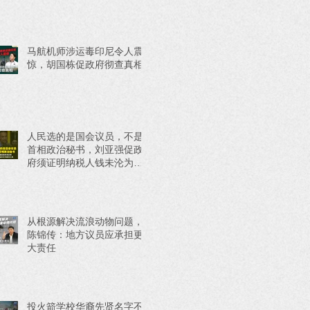
马航机师涉运毒印尼令人震
惊，胡国栋促政府彻查真相
人民选的是国会议员，不是
首相政治秘书，刘亚强促政
府须证明纳税人钱未沦为政
治工具
从根源解决流浪动物问题，
陈锦传：地方议员应承担更
大责任
投火箭学校华裔先贤名字不