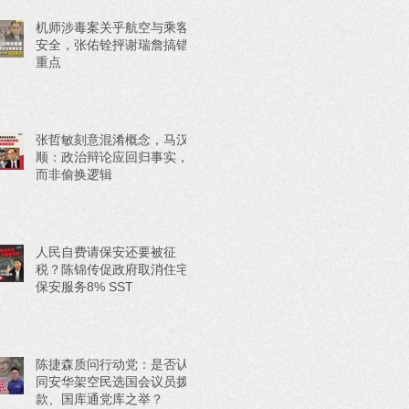
机师涉毒案关乎航空与乘客
安全，张佑铨抨谢瑞詹搞错
重点
张哲敏刻意混淆概念，马汉
顺：政治辩论应回归事实，
而非偷换逻辑
人民自费请保安还要被征
税？陈锦传促政府取消住宅
保安服务8% SST
陈捷森质问行动党：是否认
同安华架空民选国会议员拨
款、国库通党库之举？