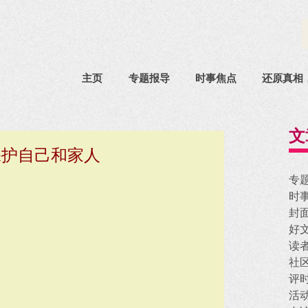
主页
专题报导
时事焦点
还原真相
文
保护自己和家人
专
时
封
好
读
社
评
活