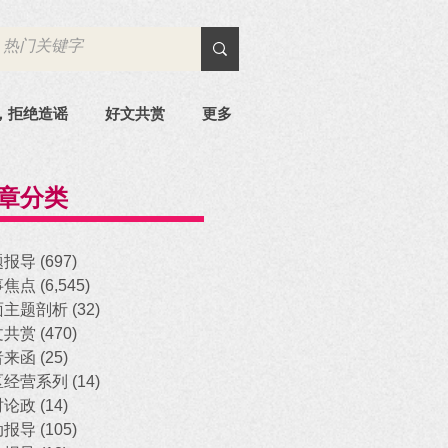
，拒绝造谣
好文共赏
更多
章分类
题报导
(697)
697 posts
事焦点
(6,545)
6,545 posts
面主题剖析
(32)
32 posts
文共赏
(470)
470 posts
者来函
(25)
25 posts
区经营系列
(14)
14 posts
时论政
(14)
14 posts
动报导
(105)
105 posts