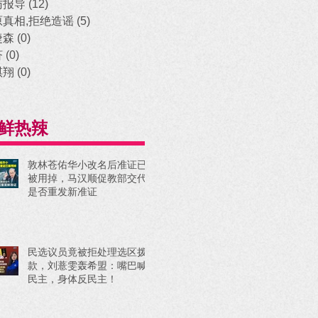
访报导
(12)
12 posts
原真相,拒绝造谣
(5)
5 posts
捷森
(0)
0 posts
济
(0)
0 posts
祺翔
(0)
0 posts
鲜热辣
敦林苍佑华小改名后准证已
被用掉，马汉顺促教部交代
是否重发新准证
民选议员竟被拒处理选区拨
款，刘薏雯轰希盟：嘴巴喊
民主，身体反民主！