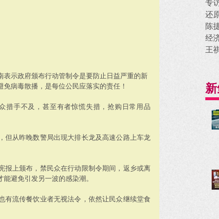
专
还
陈
经
王
南表示政府颁布行动管制令是要防止日益严重的新
新
避免病毒散播，是每位公民应落实的责任！
民众措手不及，甚至有者惊慌失措，抢购日常用品
，但从昨晚数警局出现大排长龙及高速公路上车龙
宪报上颁布，禁民众在行动限制令期间，返乡或离
才能避免引发另一波的感染潮。
也有流传餐饮业者无视法令，依然让民众继续堂食