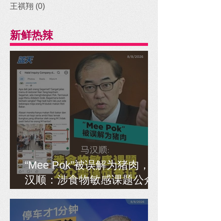
王祺翔
(0)
0 posts
新鲜热辣
“Mee Pok”被误解为猪肉，马
汉顺：涉食物敏感课题公众
需谨慎查证