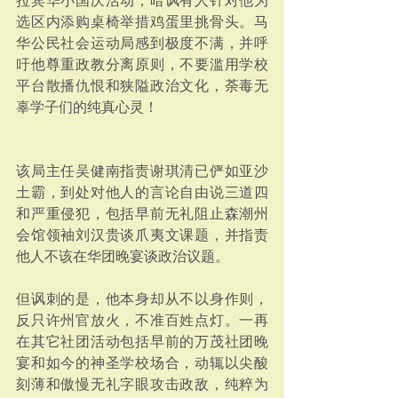
拉宾华小国庆活动，暗讽有人针对他为
选区内添购桌椅举措鸡蛋里挑骨头。马
华公民社会运动局感到极度不满，并呼
吁他尊重政教分离原则，不要滥用学校
平台散播仇恨和狭隘政治文化，荼毒无
辜学子们的纯真心灵！
该局主任吴健南指责谢琪清已俨如亚沙
土霸，到处对他人的言论自由说三道四
和严重侵犯，包括早前无礼阻止森潮州
会馆领袖刘汉贵谈爪夷文课题，并指责
他人不该在华团晚宴谈政治议题。
但讽刺的是，他本身却从不以身作则，
反只许州官放火，不准百姓点灯。一再
在其它社团活动包括早前的万茂社团晚
宴和如今的神圣学校场合，动辄以尖酸
刻薄和傲慢无礼字眼攻击政敌，纯粹为