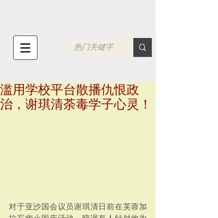
滥用学校平台散播仇恨政
治，谢琪清荼毒学子心灵！
对于亚沙国会议员谢琪清日前在芙蓉加