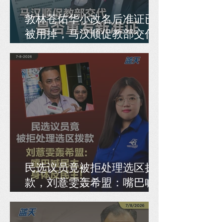
敦林苍佑华小改名后准证已
被用掉，马汉顺促教部交代
是否重发新准证
民选议员竟被拒处理选区拨
款，刘薏雯轰希盟：嘴巴喊
民主，身体反民主！