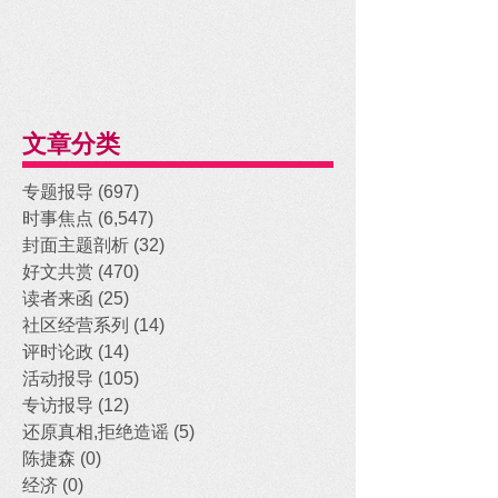
文章分类
专题报导
(697)
697 posts
时事焦点
(6,547)
6,547 posts
封面主题剖析
(32)
32 posts
好文共赏
(470)
470 posts
读者来函
(25)
25 posts
社区经营系列
(14)
14 posts
评时论政
(14)
14 posts
活动报导
(105)
105 posts
专访报导
(12)
12 posts
还原真相,拒绝造谣
(5)
5 posts
陈捷森
(0)
0 posts
经济
(0)
0 posts