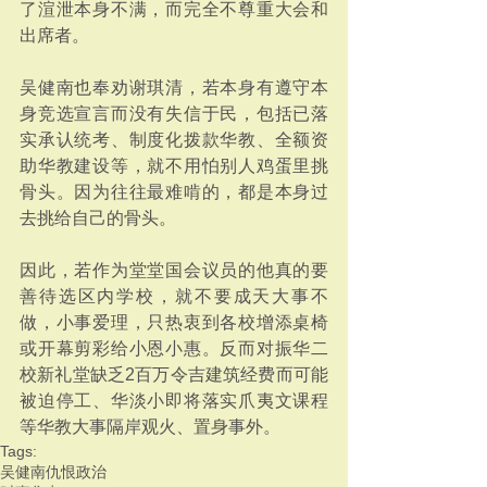
了渲泄本身不满，而完全不尊重大会和
出席者。
吴健南也奉劝谢琪清，若本身有遵守本
身竞选宣言而没有失信于民，包括已落
实承认统考、制度化拨款华教、全额资
助华教建设等，就不用怕别人鸡蛋里挑
骨头。因为往往最难啃的，都是本身过
去挑给自己的骨头。
因此，若作为堂堂国会议员的他真的要
善待选区内学校，就不要成天大事不
做，小事爱理，只热衷到各校增添桌椅
或开幕剪彩给小恩小惠。反而对振华二
校新礼堂缺乏2百万令吉建筑经费而可能
被迫停工、华淡小即将落实爪夷文课程
等华教大事隔岸观火、置身事外。
Tags:
吴健南
仇恨政治