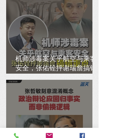
机师涉毒案关乎航空与乘客
安全，张佑铨抨谢瑞詹搞错
重点