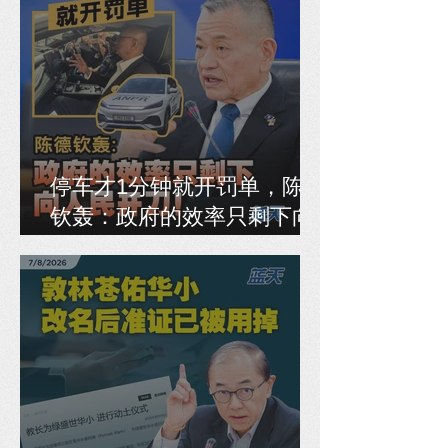
停车才1分钟就开罚单，陈德
钦轰：政府的效率只剩下向
人民开刀！