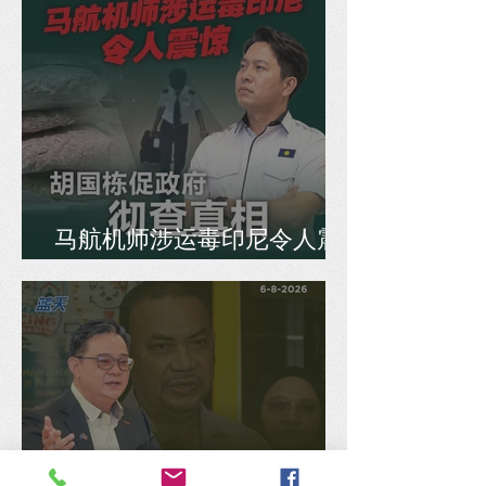
马航机师涉运毒印尼令人震
惊，胡国栋促政府彻查真相