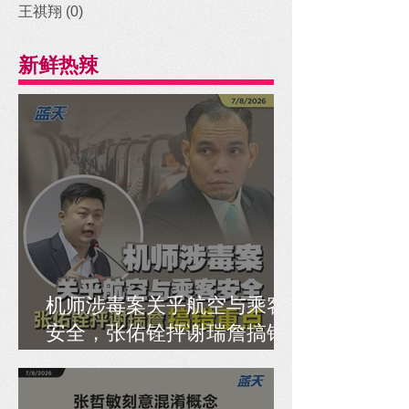
王祺翔
(0)
0 posts
新鲜热辣
机师涉毒案关乎航空与乘客
安全，张佑铨抨谢瑞詹搞错
重点