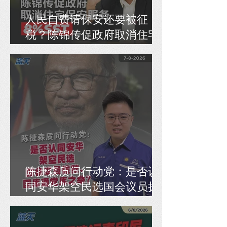
人民自费请保安还要被征
税？陈锦传促政府取消住宅
保安服务8% SST
陈捷森质问行动党：是否认
同安华架空民选国会议员拨
款、国库通党库之举？