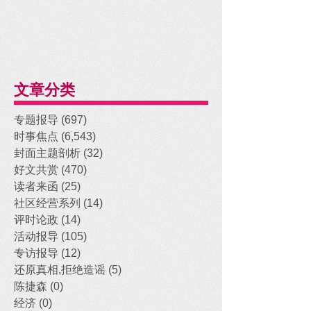
文章分类
专题报导
(697)
697 posts
时事焦点
(6,543)
6,543 posts
封面主题剖析
(32)
32 posts
好文共赏
(470)
470 posts
读者来函
(25)
25 posts
社区经营系列
(14)
14 posts
评时论政
(14)
14 posts
活动报导
(105)
105 posts
专访报导
(12)
12 posts
还原真相,拒绝造谣
(5)
5 posts
陈捷森
(0)
0 posts
经济
(0)
0 posts