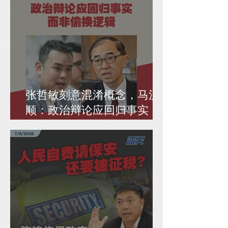
张哲敏刻意混淆概念，马汉
顺：政治辩论应回归事实，
而非偷换逻辑