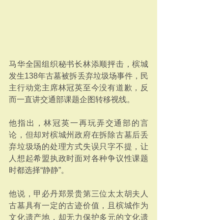
马华全国组织秘书长林添顺抨击，槟城
发生138年古墓被拆丢弃垃圾场事件，民
主行动党主席林冠英至今没有道歉，反
而一直讲交通部课题企图转移视线。
他指出，林冠英一再玩弄交通部的言
论，但却对槟城州政府在拆除古墓后丢
弃垃圾场的处理方式失误只字不提，让
人想起希盟执政时面对各种争议性课题
时都选择“静静”。
他说，甲必丹郑景贵第三位太太胡夫人
古墓具有一定的古迹价值，且槟城作为
文化遗产地，却无力保护多元的文化遗