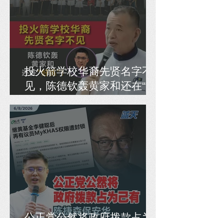
投火箭学校华裔先贤名字不
见，陈德钦轰黄家和还在“好
练”！
公正党公然将政府拨款占为