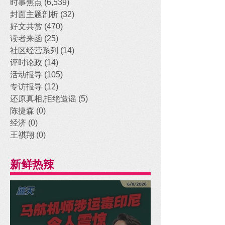
时事焦点
(6,539)
6,539 posts
封面主题剖析
(32)
32 posts
好文共赏
(470)
470 posts
读者来函
(25)
25 posts
社区经营系列
(14)
14 posts
评时论政
(14)
14 posts
活动报导
(105)
105 posts
专访报导
(12)
12 posts
还原真相,拒绝造谣
(5)
5 posts
陈捷森
(0)
0 posts
经济
(0)
0 posts
王祺翔
(0)
0 posts
新鲜热辣