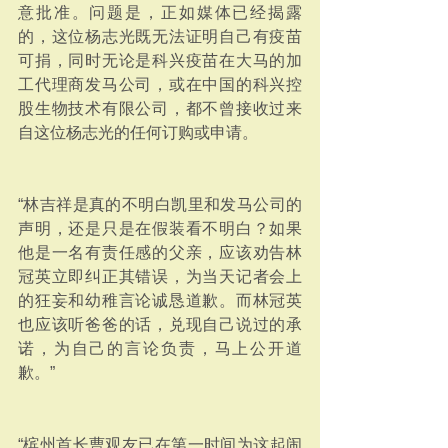
意批准。问题是，正如媒体已经揭露
的，这位杨志光既无法证明自己有疫苗
可捐，同时无论是科兴疫苗在大马的加
工代理商发马公司，或在中国的科兴控
股⽣物技术有限公司，都不曾接收过来
自这位杨志光的任何订购或申请。
“林吉祥是真的不明白凯里和发马公司的
声明，还是只是在假装看不明白？如果
他是一名有责任感的父亲，应该劝告林
冠英立即纠正其错误，为当天记者会上
的狂妄和幼稚言论诚恳道歉。而林冠英
也应该听爸爸的话，兑现自己说过的承
诺，为自己的言论负责，马上公开道
歉。”
“槟州首长曹观友已在第一时间为这起闹