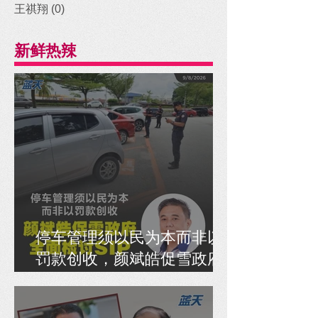
王祺翔
(0)
0 posts
新鲜热辣
停车管理须以民为本而非以
罚款创收，颜斌皓促雪政府
全面检讨SIP