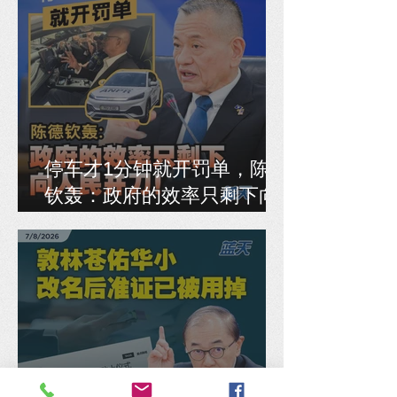
停车才1分钟就开罚单，陈德
钦轰：政府的效率只剩下向
人民开刀！