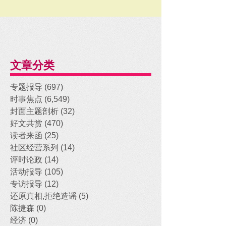
文章分类
专题报导
(697)
697 posts
时事焦点
(6,549)
6,549 posts
封面主题剖析
(32)
32 posts
好文共赏
(470)
470 posts
读者来函
(25)
25 posts
社区经营系列
(14)
14 posts
评时论政
(14)
14 posts
活动报导
(105)
105 posts
专访报导
(12)
12 posts
还原真相,拒绝造谣
(5)
5 posts
陈捷森
(0)
0 posts
经济
(0)
0 posts