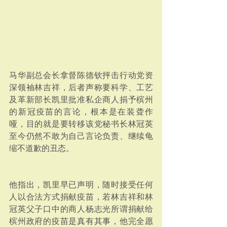
马华副总会长拿督陈德钦抨击行动党资
深领袖林吉祥，后者声称要科学、工艺
及革新部长凯里批准私企商人捐予槟州
的新冠疫苗的言论，根本是在装聋作
哑，目的就是要转移该党秘书长林冠英
至今仍然不敢为自己言论负责、继续龟
缩不道歉的丑态。
他指出，凯里早已声明，随时接受任何
人以合法方式捐献疫苗，若林吉祥和林
冠英父子口中的商人杨志光所谓捐献给
槟州政府的疫苗是真有其事，他完全愿