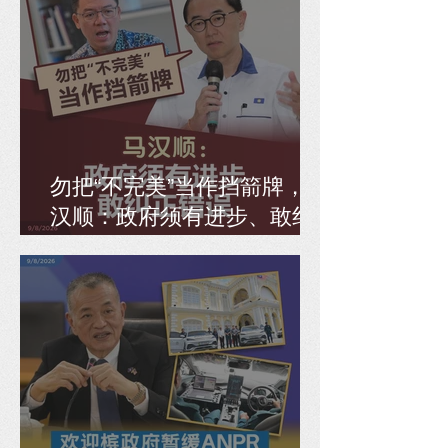
勿把“不完美”当作挡箭牌，马
汉顺：政府须有进步、敢纠
正错误