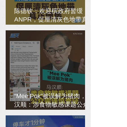
陈德钦：欢迎槟政府暂缓
ANPR，促厘清灰色地带真
正便民
“Mee Pok”被误解为猪肉，马
汉顺：涉食物敏感课题公众
需谨慎查证