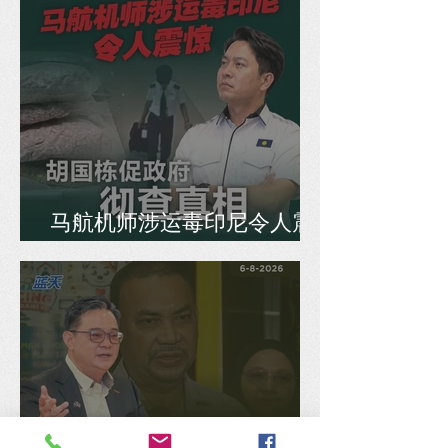
马航机师涉运毒印尼令人震
惊，胡国栋促政府彻查真相