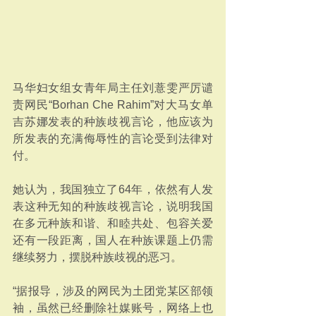
马华妇女组女青年局主任刘薏雯严厉谴
责网民“Borhan Che Rahim”对大马女单
吉苏娜发表的种族歧视言论，他应该为
所发表的充满侮辱性的言论受到法律对
付。
她认为，我国独立了64年，依然有人发
表这种无知的种族歧视言论，说明我国
在多元种族和谐、和睦共处、包容关爱
还有一段距离，国人在种族课题上仍需
继续努力，摆脱种族歧视的恶习。
“据报导，涉及的网民为土团党某区部领
袖，虽然已经删除社媒账号，网络上也