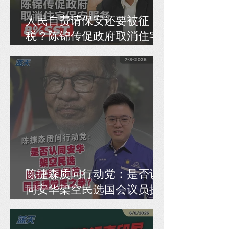
人民自费请保安还要被征
税？陈锦传促政府取消住宅
保安服务8% SST
陈捷森质问行动党：是否认
同安华架空民选国会议员拨
款、国库通党库之举？