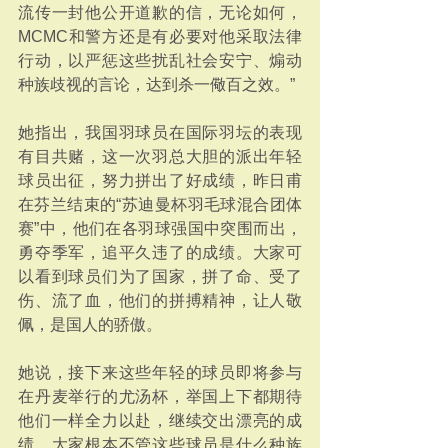
流传一封他公开道歉的信，无论如何，
MCMC和警方还是有必要对他采取法律
行动，以严惩这些扰乱社会安宁、煽动
种族歧视的言论，达到杀一儆百之效。”
她指出，我国羽球员在国际羽坛的表现
有目共赌，这一次羽总大胆的派出年轻
球员出征，努力拼出了好成绩，昨日甫
在芬兰结束的“苏迪曼杯羽毛球混合团体
赛”中，他们在各羽球强国中突围而出，
勇夺季军，追平久违了的成绩。大家可
以看到球员们为了国家，拼了命、受了
伤、流了血，他们的拼搏精神，让人敬
佩，是国人的骄傲。
她说，接下来这些年轻的球员即将参与
在丹麦举行的尤汤杯，举国上下都期待
他们一样全力以赴，继续交出漂亮的成
绩，大家根本不管这些球员是什么种族