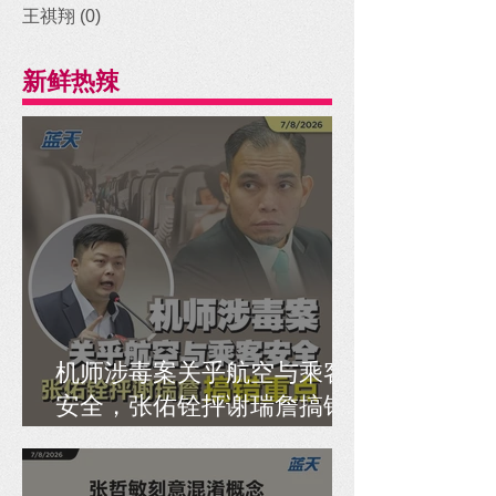
王祺翔
(0)
0 posts
新鲜热辣
机师涉毒案关乎航空与乘客
安全，张佑铨抨谢瑞詹搞错
重点