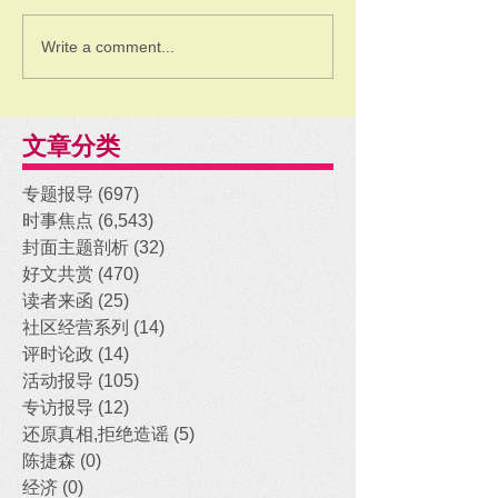
Write a comment...
文章分类
专题报导
(697)
697 posts
时事焦点
(6,543)
6,543 posts
封面主题剖析
(32)
32 posts
好文共赏
(470)
470 posts
读者来函
(25)
25 posts
社区经营系列
(14)
14 posts
评时论政
(14)
14 posts
活动报导
(105)
105 posts
专访报导
(12)
12 posts
还原真相,拒绝造谣
(5)
5 posts
陈捷森
(0)
0 posts
经济
(0)
0 posts