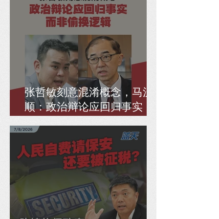
张哲敏刻意混淆概念，马汉
顺：政治辩论应回归事实，
而非偷换逻辑