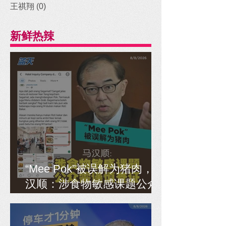
王祺翔
(0)
0 posts
新鲜热辣
“Mee Pok”被误解为猪肉，马
汉顺：涉食物敏感课题公众
需谨慎查证