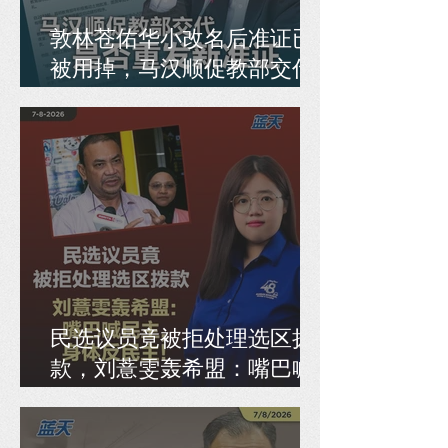
敦林苍佑华小改名后准证已
被用掉，马汉顺促教部交代
是否重发新准证
民选议员竟被拒处理选区拨
款，刘薏雯轰希盟：嘴巴喊
民主，身体反民主！