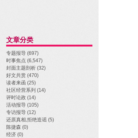
文章分类
专题报导
(697)
697 posts
时事焦点
(6,547)
6,547 posts
封面主题剖析
(32)
32 posts
好文共赏
(470)
470 posts
读者来函
(25)
25 posts
社区经营系列
(14)
14 posts
评时论政
(14)
14 posts
活动报导
(105)
105 posts
专访报导
(12)
12 posts
还原真相,拒绝造谣
(5)
5 posts
陈捷森
(0)
0 posts
经济
(0)
0 posts