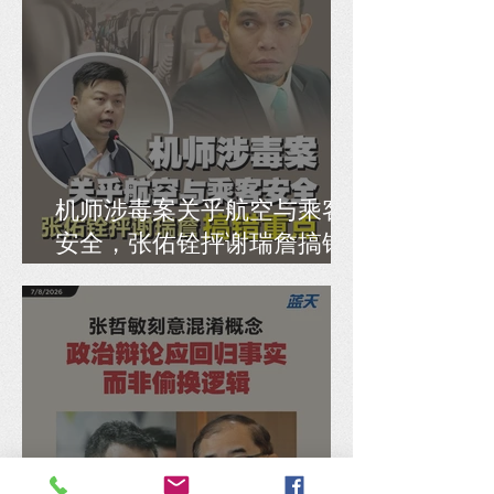
机师涉毒案关乎航空与乘客
安全，张佑铨抨谢瑞詹搞错
重点