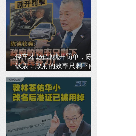
停车才1分钟就开罚单，陈德
钦轰：政府的效率只剩下向
人民开刀！