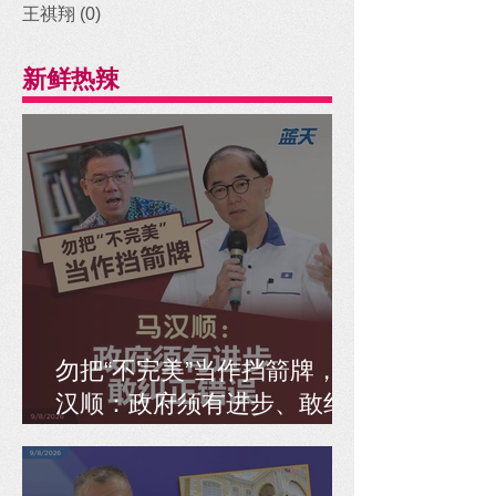
王祺翔
(0)
0 posts
新鲜热辣
勿把“不完美”当作挡箭牌，马
汉顺：政府须有进步、敢纠
正错误