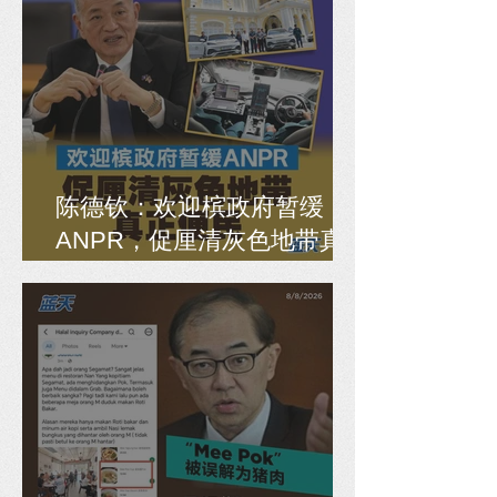
陈德钦：欢迎槟政府暂缓
ANPR，促厘清灰色地带真
正便民