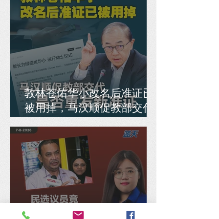
敦林苍佑华小改名后准证已
被用掉，马汉顺促教部交代
是否重发新准证