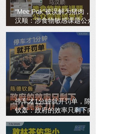
“Mee Pok”被误解为猪肉，马
汉顺：涉食物敏感课题公众
需谨慎查证
停车才1分钟就开罚单，陈德
钦轰：政府的效率只剩下向
人民开刀！