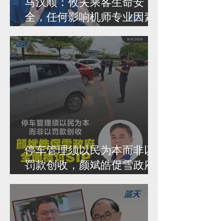
马汉顺：攸关乘客生命安
全，任何影响机师专业因素
需“零容忍”对待
停车管理须以民为本而非以
罚款创收，颜斌皓促雪政府
全面检讨SIP