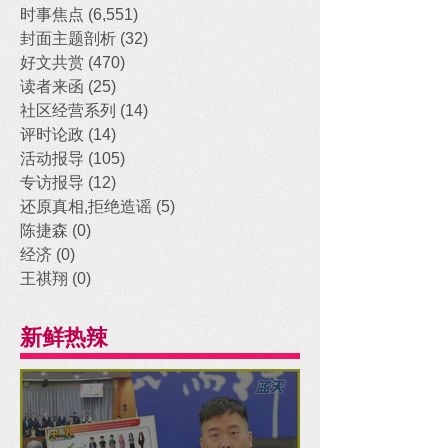
时事焦点
(6,551)
6,551 posts
封面主题剖析
(32)
32 posts
好文共赏
(470)
470 posts
读者来函
(25)
25 posts
社区经营系列
(14)
14 posts
评时论政
(14)
14 posts
活动报导
(105)
105 posts
专访报导
(12)
12 posts
还原真相,拒绝造谣
(5)
5 posts
陈捷森
(0)
0 posts
经济
(0)
0 posts
王祺翔
(0)
0 posts
新鲜热辣