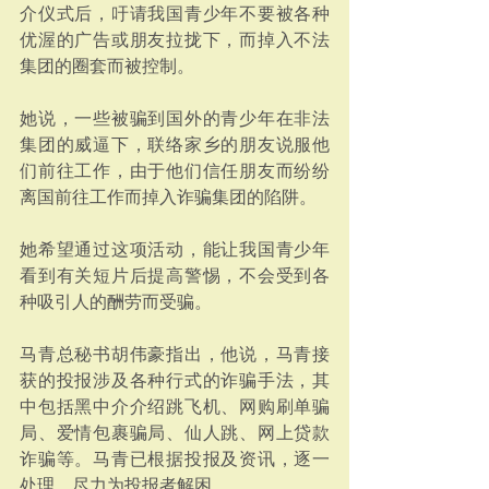
介仪式后，吁请我国青少年不要被各种
优渥的广告或朋友拉拢下，而掉入不法
集团的圈套而被控制。
她说，一些被骗到国外的青少年在非法
集团的威逼下，联络家乡的朋友说服他
们前往工作，由于他们信任朋友而纷纷
离国前往工作而掉入诈骗集团的陷阱。
她希望通过这项活动，能让我国青少年
看到有关短片后提高警惕，不会受到各
种吸引人的酬劳而受骗。
马青总秘书胡伟豪指出，他说，马青接
获的投报涉及各种行式的诈骗手法，其
中包括黑中介介绍跳飞机、网购刷单骗
局、爱情包裹骗局、仙人跳、网上贷款
诈骗等。马青已根据投报及资讯，逐一
处理，尽力为投报者解困。