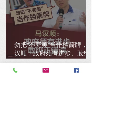
勿把“不完美”当作挡箭牌，马
汉顺：政府须有进步、敢纠
正错误