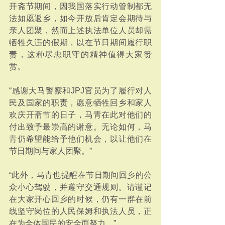
开斋节期间，因我国落实行动管制都无
法如愿返乡，如今开放后肯定会期待与
亲人团聚，然而上述执法单位人员却需
牺牲久违的假期，以在节日期间履行职
责，这种尽忠职守的精神值得大家赞
赏。
“感谢大马警察和JPJ官员为了履行对人
民及国家的职责，愿意牺牲回乡和家人
欢庆开斋节的日子，马青在此对他们的
付出致予最崇高的谢意。无论如何，马
青仍希望能给予他们机会，以让他们在
节日期间与家人团聚。”
“此外，马青也提醒在节日期间回乡的公
众小心驾驶，并遵守交通规则。请谨记
在大家开心回乡的时候，仍有一群在前
线坚守岗位的人民保姆和执法人员，正
在为全体国民的安全而努力。”