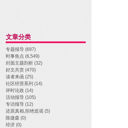
文章分类
专题报导
(697)
697 posts
时事焦点
(6,549)
6,549 posts
封面主题剖析
(32)
32 posts
好文共赏
(470)
470 posts
读者来函
(25)
25 posts
社区经营系列
(14)
14 posts
评时论政
(14)
14 posts
活动报导
(105)
105 posts
专访报导
(12)
12 posts
还原真相,拒绝造谣
(5)
5 posts
陈捷森
(0)
0 posts
经济
(0)
0 posts