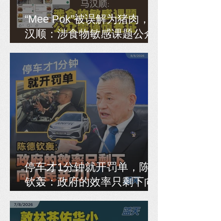
“Mee Pok”被误解为猪肉，马
汉顺：涉食物敏感课题公众
需谨慎查证
停车才1分钟就开罚单，陈德
钦轰：政府的效率只剩下向
人民开刀！