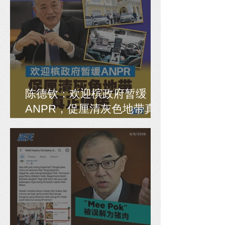
陈德钦：欢迎槟政府暂缓
ANPR，促厘清灰色地带真
正便民