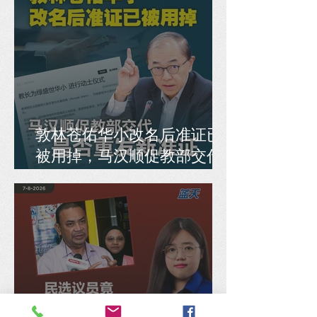
敦林苍佑华小改名后准证已
被用掉，马汉顺促教部交代
是否重发新准证