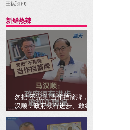
王祺翔
(0)
0 posts
新鲜热辣
勿把“不完美”当作挡箭牌，马
汉顺：政府须有进步、敢纠
正错误