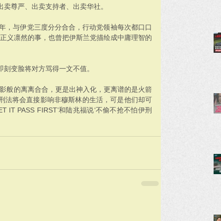
出卖尊严、出卖支持者、出卖华社。
2008年，与伊党三度分分合合，行动党领袖每次都口口
是正义凛然的事，也曾把伊斯兰党描绘成中庸理智的
即刻变脸将对方骂得一文不值。
电影般的离离合合，更是出神入化，更离谱的是火箭
刑法将会直接影响非穆斯林的生活，可是他们却可
IT PASS FIRST’和陆兆福说‘不偷不抢不怕伊刑