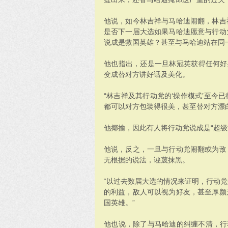
他说，如今林吉祥与马哈迪闹翻，林吉
是否下一届大选如果马哈迪愿意与行动
说成是救国英雄？甚至与马哈迪站在同
他也指出，还是一旦林冠英获得任何好
变成替对方讲好话及美化。
“林吉祥及其行动党的‘操作模式’至今
都可以对方包装得很美，甚至替对方漂
他揶揄，因此有人将行动党说成是“超级
他说，反之，一旦与行动党闹翻或为敌
无根据的说法，诬蔑抹黑。
“以过去数届大选的情况来证明，行动
的利益，敌人可以视为好友，甚至厚颜
国英雄。”
他也说，除了与马哈迪的纠缠不清，行