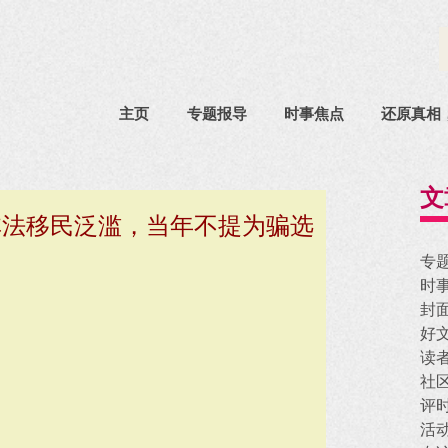
主页
专题报导
时事焦点
还原真相
文
非法移民泛滥，当年不提为骗选
专
时
封
好
读
社
评
活