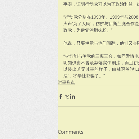
事实，证明行动党可以为了政治利益，
“行动党分别在1990年、1999年与
声声‘为了人民’，彷彿与伊斯兰党合作
政党，为伊党涂脂抹粉。”
他说，只要伊党与他们闹翻，他们又会
“火箭能与伊党的三离三合，如同爱情
明知伊党不曾放弃落实伊刑法，而且伊
以装出若无其事的样子，由林冠英说‘LET 
法’，将华社都骗了。”
时事焦点
Comments