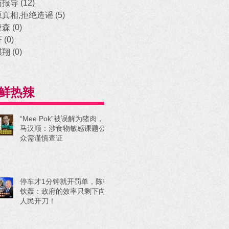
访报导
(12)
12 posts
原真相,拒绝造谣
(5)
5 posts
捷森
(0)
0 posts
济
(0)
0 posts
祺翔
(0)
0 posts
鲜热辣
“Mee Pok”被误解为猪肉，
马汉顺：涉食物敏感课题公
众需谨慎查证
停车才1分钟就开罚单，陈德
钦轰：政府的效率只剩下向
人民开刀！