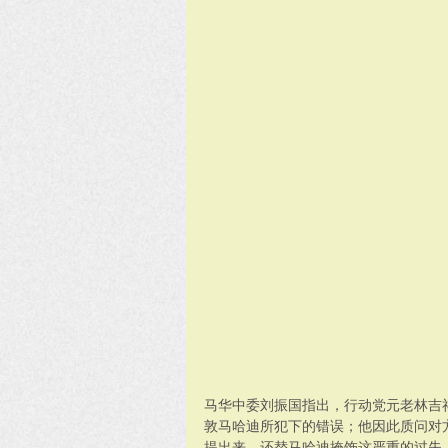
马华中委刘振国指出，行动党元老林吉
敦马哈迪所犯下的错误；他因此质问对
提出来，还替马哈迪掩饰这严重的过失