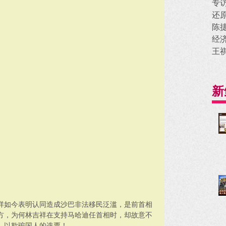
专
还
陈
经
王
新
祥如今表明认同造成沙巴非法移民泛滥，是前首相
方，为何林吉祥在支持马哈迪任首相时，却故意不
，以欺骗国人的选票！