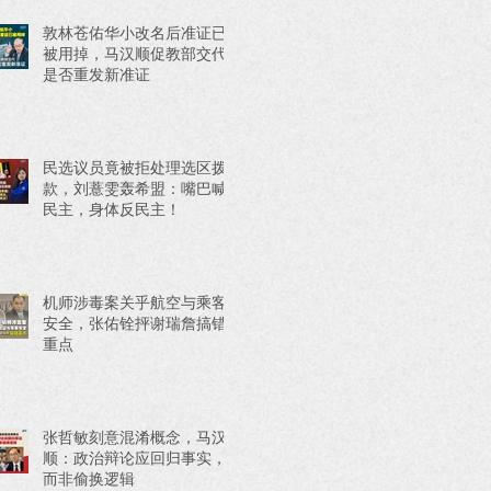
敦林苍佑华小改名后准证已
被用掉，马汉顺促教部交代
是否重发新准证
民选议员竟被拒处理选区拨
款，刘薏雯轰希盟：嘴巴喊
民主，身体反民主！
机师涉毒案关乎航空与乘客
安全，张佑铨抨谢瑞詹搞错
重点
张哲敏刻意混淆概念，马汉
顺：政治辩论应回归事实，
而非偷换逻辑