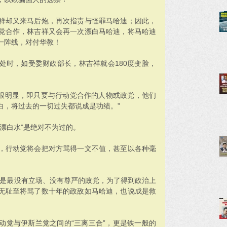
祥却又来马后炮，再次指责与怪罪马哈迪；因此，
党合作，林吉祥又会再一次漂白马哈迪，将马哈迪
一阵线，对付华教！
处时，如受委财政部长，林吉祥就会180度变脸，
已很明显，即只要与行动党合作的人物或政党，他们
白，将过去的一切过失都说成是功绩。”
漂白水”是绝对不为过的。
，行动党将会把对方骂得一文不值，甚至以各种毫
党是最没有立场、没有尊严的政党，为了得到政治上
无耻至将骂了数十年的政敌如马哈迪，也说成是救
动党与伊斯兰党之间的“三离三合”，更是铁一般的