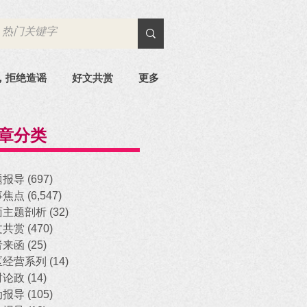
，拒绝造谣
好文共赏
更多
章分类
题报导
(697)
697 posts
事焦点
(6,547)
6,547 posts
面主题剖析
(32)
32 posts
文共赏
(470)
470 posts
者来函
(25)
25 posts
区经营系列
(14)
14 posts
时论政
(14)
14 posts
动报导
(105)
105 posts