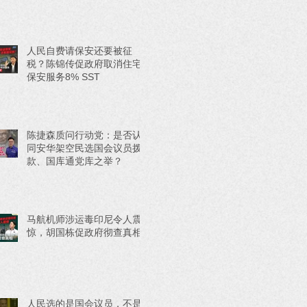
人民自费请保安还要被征
税？陈锦传促政府取消住宅
保安服务8% SST
陈捷森质问行动党：是否认
同安华架空民选国会议员拨
款、国库通党库之举？
马航机师涉运毒印尼令人震
惊，胡国栋促政府彻查真相
人民选的是国会议员，不是