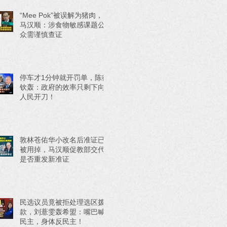
“Mee Pok”被误解为猪肉，
马汉顺：涉食物敏感课题公
众需谨慎查证
停车才1分钟就开罚单，陈德
钦轰：政府的效率只剩下向
人民开刀！
敦林苍佑华小改名后准证已
被用掉，马汉顺促教部交代
是否重发新准证
民选议员竟被拒处理选区拨
款，刘薏雯轰希盟：嘴巴喊
民主，身体反民主！