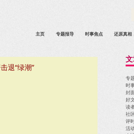
主页
专题报导
时事焦点
还原真相
文
击退“绿潮”
专
时
封
好
读
社
评
活