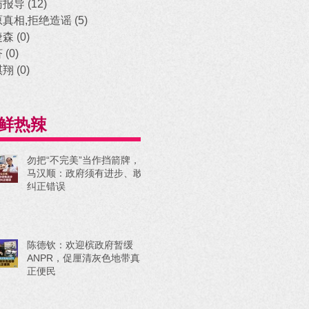
访报导
(12)
12 posts
原真相,拒绝造谣
(5)
5 posts
捷森
(0)
0 posts
济
(0)
0 posts
祺翔
(0)
0 posts
鲜热辣
勿把“不完美”当作挡箭牌，
马汉顺：政府须有进步、敢
纠正错误
陈德钦：欢迎槟政府暂缓
ANPR，促厘清灰色地带真
正便民