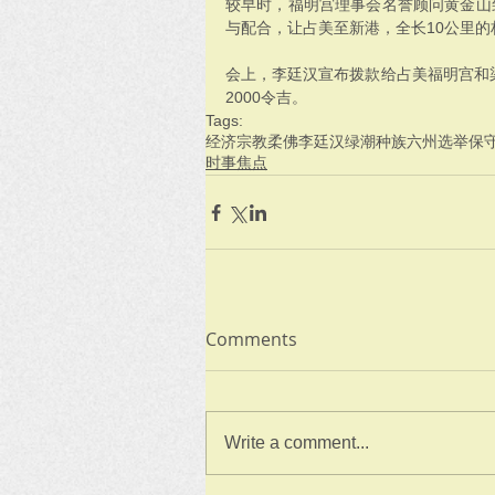
较早时，福明宫理事会名誉顾问黄金山
与配合，让占美至新港，全长10公里
会上，李廷汉宣布拨款给占美福明宫和梁
2000令吉。
Tags:
经济
宗教
柔佛
李廷汉
绿潮
种族
六州选举
保
时事焦点
Comments
Write a comment...