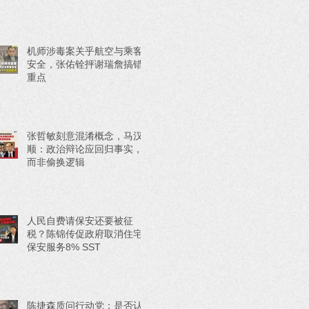
机师涉毒案关乎航空与乘客
安全，张佑铨抨谢瑞詹搞错
重点
张哲敏刻意混淆概念，马汉
顺：政治辩论应回归事实，
而非偷换逻辑
人民自费请保安还要被征
税？陈锦传促政府取消住宅
保安服务8% SST
陈捷森质问行动党：是否认