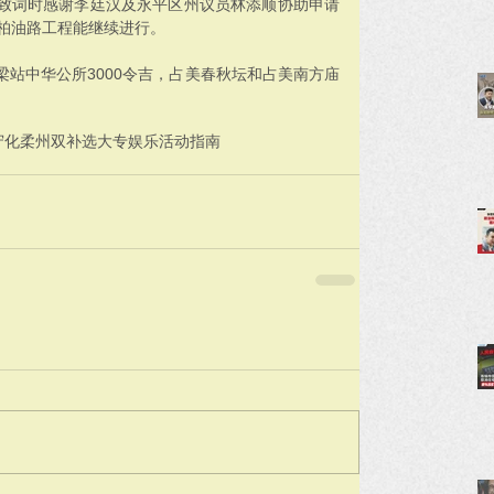
致词时感谢李廷汉及永平区州议员林添顺协助申请
的柏油路工程能继续进行。
站中华公所3000令吉，占美春秋坛和占美南方庙
守化
柔州双补选
大专娱乐活动指南