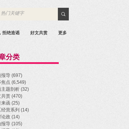
，拒绝造谣
好文共赏
更多
章分类
题报导
(697)
697 posts
事焦点
(6,549)
6,549 posts
面主题剖析
(32)
32 posts
文共赏
(470)
470 posts
者来函
(25)
25 posts
区经营系列
(14)
14 posts
时论政
(14)
14 posts
动报导
(105)
105 posts