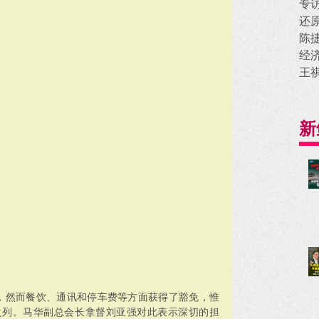
专
还
陈
经
王
新
%，然而餐饮、通讯和停车费等方面获得了豁免，惟
之列。马华副总会长拿督刘亚强对此表示深切的担