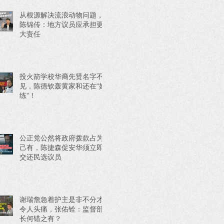
从根源解决流浪动物问题，
陈锦传：地方议员应承担更
大责任
投火箭学校华裔先贤名字不
见，陈德钦轰黄家和还在“好
练”！
公正党公然将政府拨款占为
己有，陈捷森促安华须立即
交还民选议员
谢瑞詹急着护主是非不分才
令人头痛，张佑铨：监督部
长何错之有？