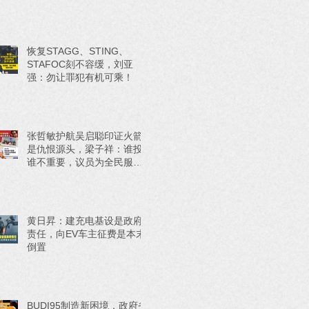
恢复STAGG、STING、
STAFOC刻不容缓，刘亚
强：勿让罪犯有机可乘！
张哲敏护航吴启聪印证火箭
是仇恨源头，梁子祥：谁投
谁不重要，议员为全民服务
才重要！
黄日昇：建充电基设是政府
责任，向EV车主征费是本末
倒置
BUDI95制造新困境，政府省