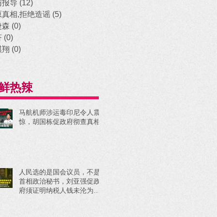
访报导
(12)
12 posts
原真相,拒绝造谣
(5)
5 posts
捷森
(0)
0 posts
济
(0)
0 posts
祺翔
(0)
0 posts
鲜热辣
马航机师涉运毒印尼令人震
惊，胡国栋促政府彻查真相
人民选的是国会议员，不是
首相政治秘书，刘亚强促政
府须证明纳税人钱未沦为政
治工具