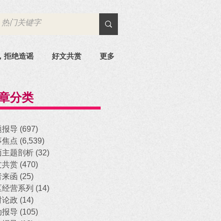
，拒绝造谣
好文共赏
更多
章分类
题报导
(697)
697 posts
事焦点
(6,539)
6,539 posts
面主题剖析
(32)
32 posts
文共赏
(470)
470 posts
者来函
(25)
25 posts
区经营系列
(14)
14 posts
时论政
(14)
14 posts
动报导
(105)
105 posts