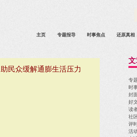
主页
专题报导
时事焦点
还原真相
文
，助民众缓解通膨生活压力
专
时
封
好
读
社
评
活