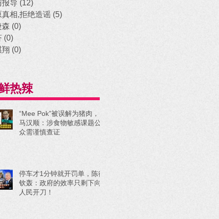
访报导
(12)
12 posts
原真相,拒绝造谣
(5)
5 posts
捷森
(0)
0 posts
济
(0)
0 posts
祺翔
(0)
0 posts
鲜热辣
“Mee Pok”被误解为猪肉，
马汉顺：涉食物敏感课题公
众需谨慎查证
停车才1分钟就开罚单，陈德
钦轰：政府的效率只剩下向
人民开刀！