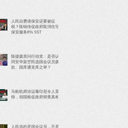
人民自费请保安还要被征
税？陈锦传促政府取消住宅
保安服务8% SST
陈捷森质问行动党：是否认
同安华架空民选国会议员拨
款、国库通党库之举？
马航机师涉运毒印尼令人震
惊，胡国栋促政府彻查真相
人民选的是国会议员，不是