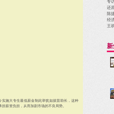
专
还
陈
经
王
新
如今实施大专生最低薪金制此举犹如拔苗助长，这种
承担薪资负担，从而加剧市场的不良局势。