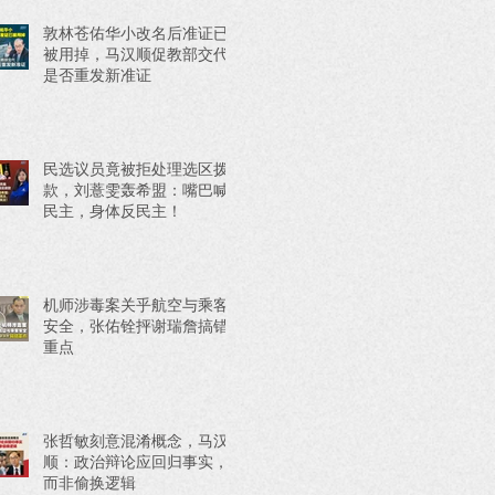
敦林苍佑华小改名后准证已
被用掉，马汉顺促教部交代
是否重发新准证
民选议员竟被拒处理选区拨
款，刘薏雯轰希盟：嘴巴喊
民主，身体反民主！
机师涉毒案关乎航空与乘客
安全，张佑铨抨谢瑞詹搞错
重点
张哲敏刻意混淆概念，马汉
顺：政治辩论应回归事实，
而非偷换逻辑