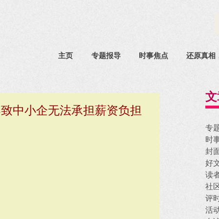
主页
专题报导
时事焦点
还原真相
文
导致中小企无法承担薪资负担
专
时
封
好
读
社
评
活