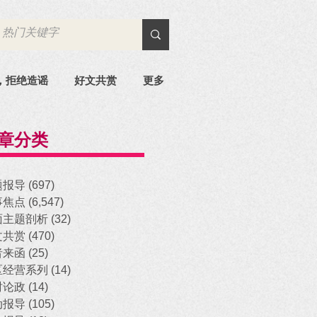
，拒绝造谣
好文共赏
更多
章分类
题报导
(697)
697 posts
事焦点
(6,547)
6,547 posts
面主题剖析
(32)
32 posts
文共赏
(470)
470 posts
者来函
(25)
25 posts
区经营系列
(14)
14 posts
时论政
(14)
14 posts
动报导
(105)
105 posts