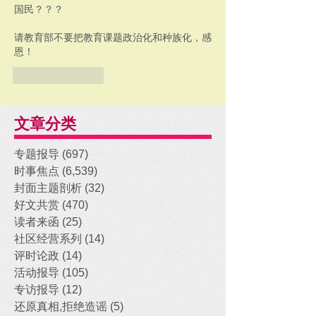
国民？？？
请教育部不要把教育课题政治化和种族化，感
恩！
Like
Reply
文章分类
专题报导
(697)
697 posts
时事焦点
(6,539)
6,539 posts
封面主题剖析
(32)
32 posts
好文共赏
(470)
470 posts
读者来函
(25)
25 posts
社区经营系列
(14)
14 posts
评时论政
(14)
14 posts
活动报导
(105)
105 posts
专访报导
(12)
12 posts
还原真相,拒绝造谣
(5)
5 posts