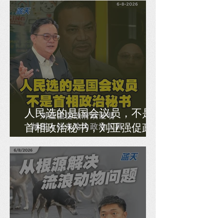
人民选的是国会议员，不是
首相政治秘书，刘亚强促政
府须证明纳税人钱未沦为政
治工具