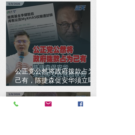
公正党公然将政府拨款占为
己有，陈捷森促安华须立即
交还民选议员