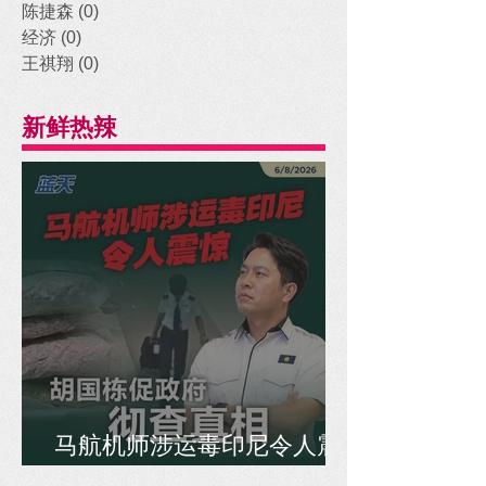
陈捷森
(0)
0 posts
经济
(0)
0 posts
王祺翔
(0)
0 posts
新鲜热辣
马航机师涉运毒印尼令人震
惊，胡国栋促政府彻查真相