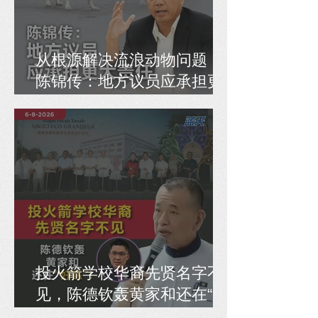
从根源解决流浪动物问题，
陈锦传：地方议员应承担更
大责任
投火箭学校华裔先贤名字不
见，陈德钦轰黄家和还在“好
练”！