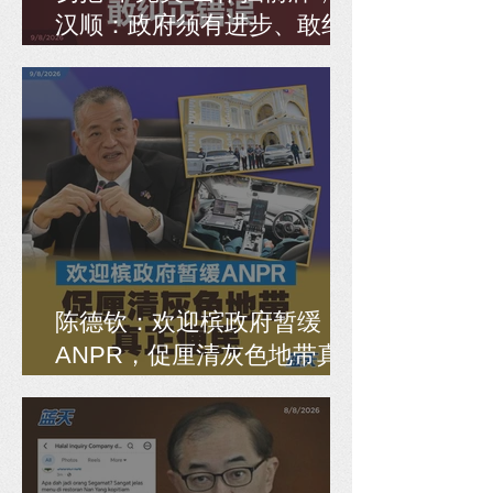
汉顺：政府须有进步、敢纠
正错误
陈德钦：欢迎槟政府暂缓
ANPR，促厘清灰色地带真
正便民