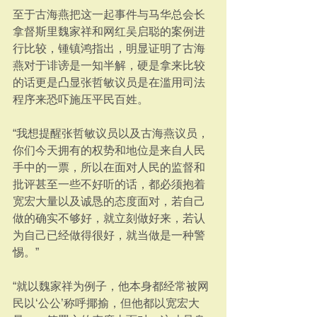
至于古海燕把这一起事件与马华总会长
拿督斯里魏家祥和网红吴启聪的案例进
行比较，锺镇鸿指出，明显证明了古海
燕对于诽谤是一知半解，硬是拿来比较
的话更是凸显张哲敏议员是在滥用司法
程序来恐吓施压平民百姓。
“我想提醒张哲敏议员以及古海燕议员，
你们今天拥有的权势和地位是来自人民
手中的一票，所以在面对人民的监督和
批评甚至一些不好听的话，都必须抱着
宽宏大量以及诚恳的态度面对，若自己
做的确实不够好，就立刻做好来，若认
为自己已经做得很好，就当做是一种警
惕。”
“就以魏家祥为例子，他本身都经常被网
民以‘公公’称呼揶揄，但他都以宽宏大