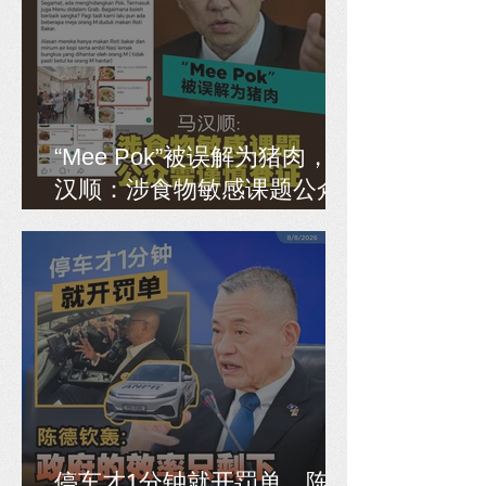
“Mee Pok”被误解为猪肉，马
汉顺：涉食物敏感课题公众
需谨慎查证
停车才1分钟就开罚单，陈德