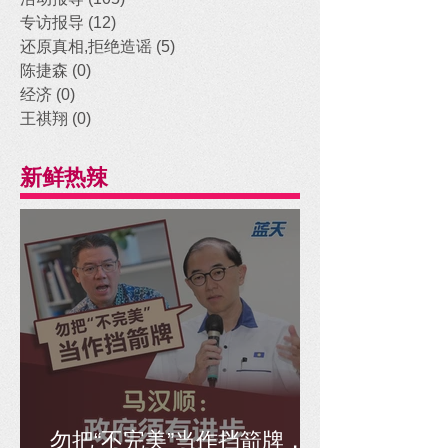
专访报导
(12)
12 posts
还原真相,拒绝造谣
(5)
5 posts
陈捷森
(0)
0 posts
经济
(0)
0 posts
王祺翔
(0)
0 posts
新鲜热辣
勿把“不完美”当作挡箭牌，马