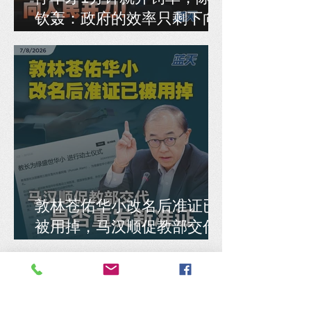
钦轰：政府的效率只剩下向
人民开刀！
敦林苍佑华小改名后准证已
被用掉，马汉顺促教部交代
是否重发新准证