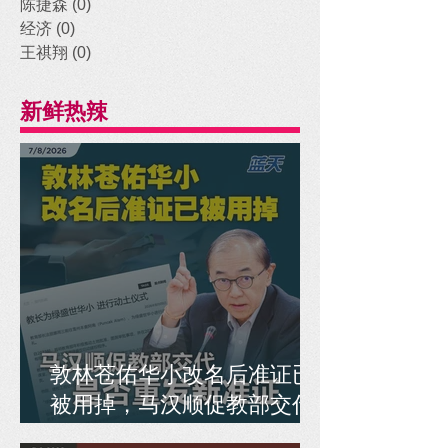
陈捷森
(0)
0 posts
经济
(0)
0 posts
王祺翔
(0)
0 posts
新鲜热辣
敦林苍佑华小改名后准证已
被用掉，马汉顺促教部交代
是否重发新准证