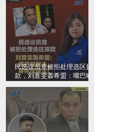
民选议员竟被拒处理选区拨
款，刘薏雯轰希盟：嘴巴喊
民主，身体反民主！