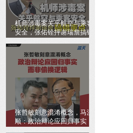
机师涉毒案关乎航空与乘客
安全，张佑铨抨谢瑞詹搞错
重点
张哲敏刻意混淆概念，马汉
顺：政治辩论应回归事实，
而非偷换逻辑