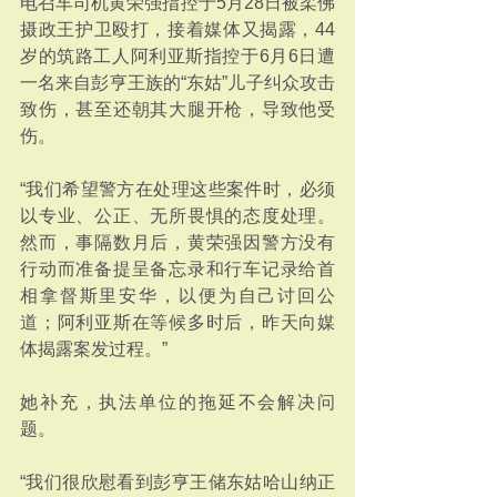
电召车司机黄荣强指控于5月28日被柔佛
摄政王护卫殴打，接着媒体又揭露，44
岁的筑路工人阿利亚斯指控于6月6日遭
一名来自彭亨王族的“东姑”儿子纠众攻击
致伤，甚至还朝其大腿开枪，导致他受
伤。
“我们希望警方在处理这些案件时，必须
以专业、公正、无所畏惧的态度处理。
然而，事隔数月后，黄荣强因警方没有
行动而准备提呈备忘录和行车记录给首
相拿督斯里安华，以便为自己讨回公
道；阿利亚斯在等候多时后，昨天向媒
体揭露案发过程。”
她补充，执法单位的拖延不会解决问
题。
“我们很欣慰看到彭亨王储东姑哈山纳正