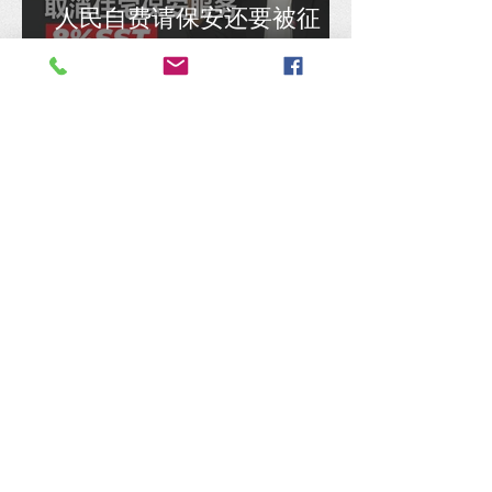
人民自费请保安还要被征
税？陈锦传促政府取消住宅
保安服务8% SST
陈捷森质问行动党：是否认
同安华架空民选国会议员拨
款、国库通党库之举？