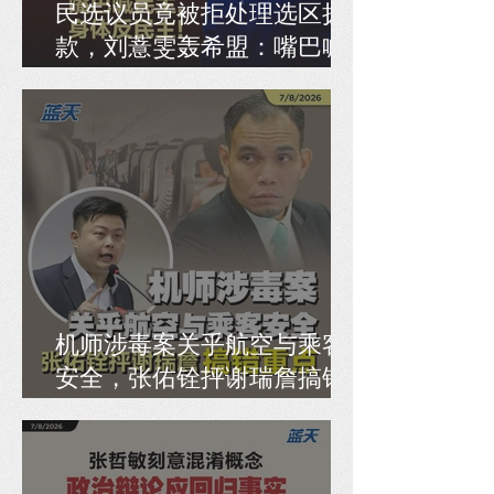
民选议员竟被拒处理选区拨
款，刘薏雯轰希盟：嘴巴喊
民主，身体反民主！
机师涉毒案关乎航空与乘客
安全，张佑铨抨谢瑞詹搞错
重点