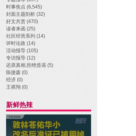
时事焦点
(6,545)
6,545 posts
封面主题剖析
(32)
32 posts
好文共赏
(470)
470 posts
读者来函
(25)
25 posts
社区经营系列
(14)
14 posts
评时论政
(14)
14 posts
活动报导
(105)
105 posts
专访报导
(12)
12 posts
还原真相,拒绝造谣
(5)
5 posts
陈捷森
(0)
0 posts
经济
(0)
0 posts
王祺翔
(0)
0 posts
新鲜热辣