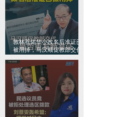
敦林苍佑华小改名后准证已
被用掉，马汉顺促教部交代
是否重发新准证