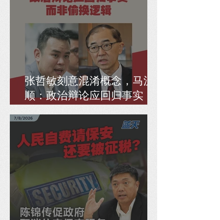
张哲敏刻意混淆概念，马汉
顺：政治辩论应回归事实，
而非偷换逻辑