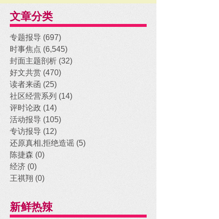
文章分类
专题报导
(697)
697 posts
时事焦点
(6,545)
6,545 posts
封面主题剖析
(32)
32 posts
好文共赏
(470)
470 posts
读者来函
(25)
25 posts
社区经营系列
(14)
14 posts
评时论政
(14)
14 posts
活动报导
(105)
105 posts
专访报导
(12)
12 posts
还原真相,拒绝造谣
(5)
5 posts
陈捷森
(0)
0 posts
经济
(0)
0 posts
王祺翔
(0)
0 posts
新鲜热辣