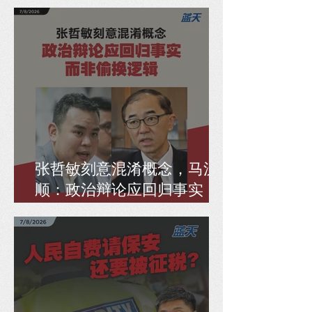
重点
张哲敏刻意混淆概念，马汉
顺：政治辩论应回归事实，
而非偷换逻辑