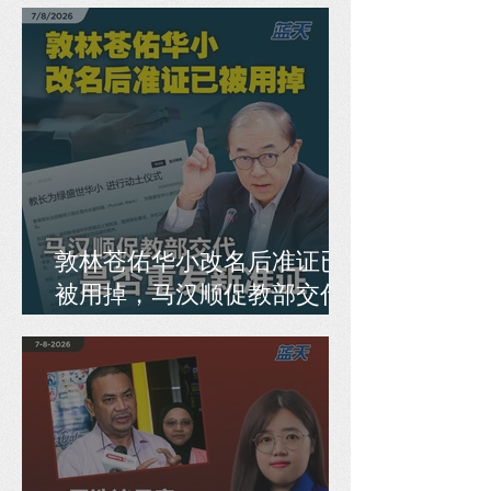
敦林苍佑华小改名后准证已
被用掉，马汉顺促教部交代
是否重发新准证