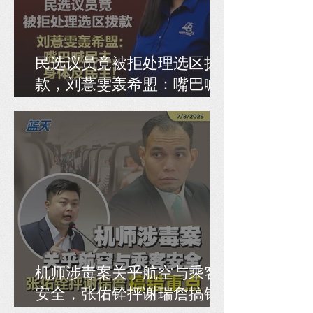
民选议员竟被拒处理选区拨
款，刘薏雯轰希盟：嘴巴喊
民主，身体反民主！
机师涉毒案关乎航空与乘客
安全，张佑铨抨谢瑞詹搞错