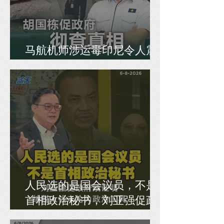
马航机师涉运毒印尼令人震
惊，胡国栋促政府彻查真相
人民选的是国会议员，不是
首相政治秘书，刘亚强促政
府须证明纳税人钱未沦为政