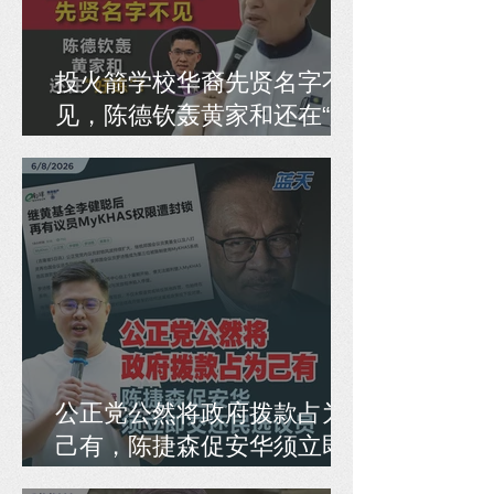
投火箭学校华裔先贤名字不
见，陈德钦轰黄家和还在“好
练”！
公正党公然将政府拨款占为
己有，陈捷森促安华须立即
交还民选议员