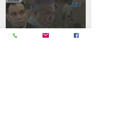
谢瑞詹急着护主是非不分才
令人头痛，张佑铨：监督部
长何错之有？