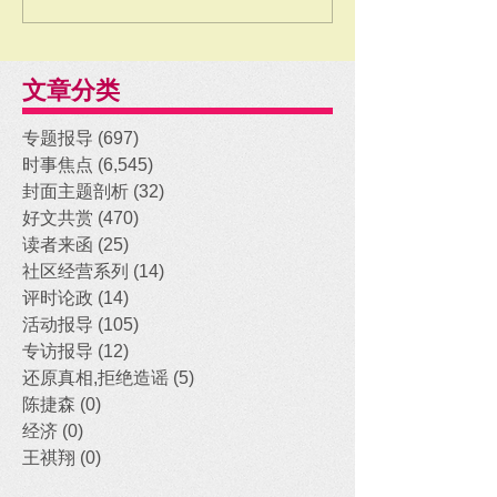
文章分类
专题报导
(697)
697 posts
时事焦点
(6,545)
6,545 posts
封面主题剖析
(32)
32 posts
好文共赏
(470)
470 posts
读者来函
(25)
25 posts
社区经营系列
(14)
14 posts
评时论政
(14)
14 posts
活动报导
(105)
105 posts
专访报导
(12)
12 posts
还原真相,拒绝造谣
(5)
5 posts
陈捷森
(0)
0 posts
经济
(0)
0 posts
王祺翔
(0)
0 posts