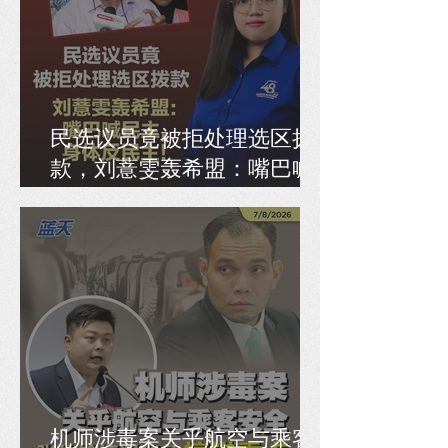
民选议员竟被拒处理选区拨
款，刘薏雯轰希盟：嘴巴喊
民主，身体反民主！
机师涉毒案关乎航空与乘客