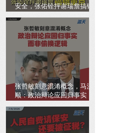
安全，张佑铨抨谢瑞詹搞错
重点
张哲敏刻意混淆概念，马汉
顺：政治辩论应回归事实，
而非偷换逻辑