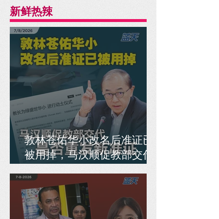
新鲜热辣
敦林苍佑华小改名后准证已
被用掉，马汉顺促教部交代
是否重发新准证