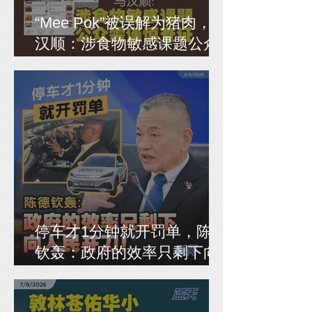
“Mee Pok”被误解为猪肉，马
汉顺：涉食物敏感课题公众
需谨慎查证
停车才1分钟就开罚单，陈德
钦轰：政府的效率只剩下向
人民开刀！