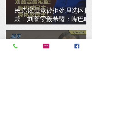
民选议员竟被拒处理选区拨
款，刘薏雯轰希盟：嘴巴喊
民主，身体反民主！
机师涉毒案关乎航空与乘客
安全，张佑铨抨谢瑞詹搞错
重点