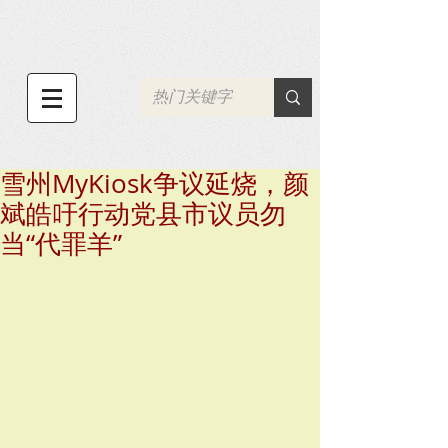
雪州MyKiosk争议延烧，颜
斌皓吁行动党县市议员勿
当“代罪羊”