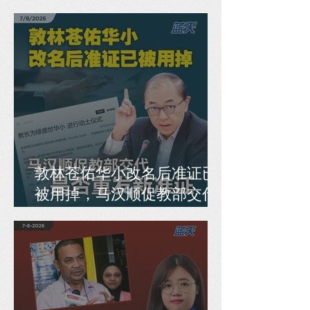
人民开刀！
敦林苍佑华小改名后准证已
被用掉，马汉顺促教部交代
是否重发新准证