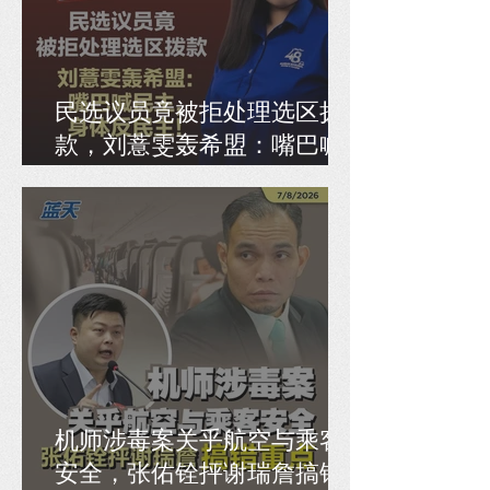
民选议员竟被拒处理选区拨
款，刘薏雯轰希盟：嘴巴喊
民主，身体反民主！
机师涉毒案关乎航空与乘客
安全，张佑铨抨谢瑞詹搞错