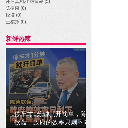
还原真相,拒绝造谣
(5)
5 posts
陈捷森
(0)
0 posts
经济
(0)
0 posts
王祺翔
(0)
0 posts
新鲜热辣
停车才1分钟就开罚单，陈德
钦轰：政府的效率只剩下向