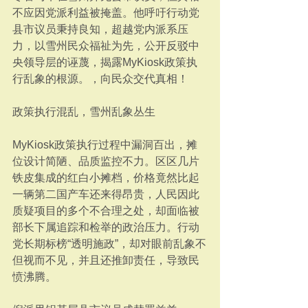
不应因党派利益被掩盖。他呼吁行动党
县市议员秉持良知，超越党内派系压
力，以雪州民众福祉为先，公开反驳中
央领导层的诬蔑，揭露MyKiosk政策执
行乱象的根源。，向民众交代真相！
政策执行混乱，雪州乱象丛生
MyKiosk政策执行过程中漏洞百出，摊
位设计简陋、品质监控不力。区区几片
铁皮集成的红白小摊档，价格竟然比起
一辆第二国产车还来得昂贵，人民因此
质疑项目的多个不合理之处，却面临被
部长下属追踪和检举的政治压力。行动
党长期标榜“透明施政”，却对眼前乱象不
但视而不见，并且还推卸责任，导致民
愤沸腾。