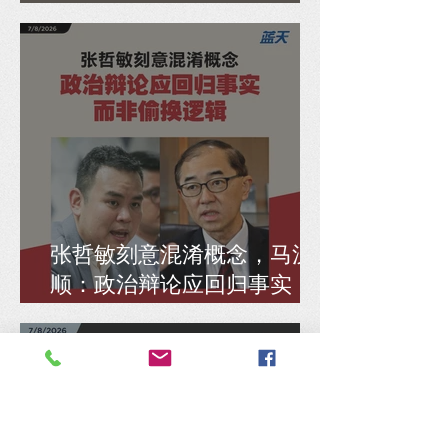
重点
张哲敏刻意混淆概念，马汉
顺：政治辩论应回归事实，
而非偷换逻辑