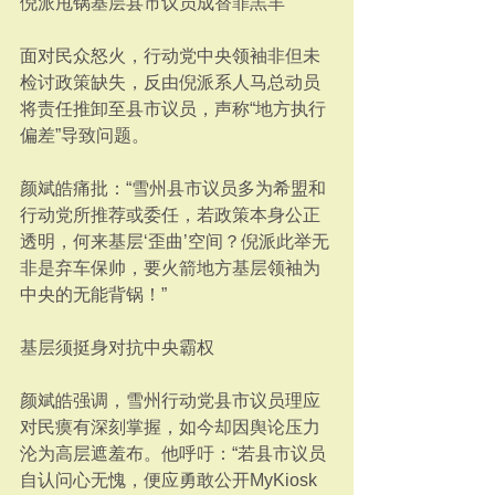
倪派甩锅基层县市议员成替罪羔羊
面对民众怒火，行动党中央领袖非但未
检讨政策缺失，反由倪派系人马总动员
将责任推卸至县市议员，声称“地方执行
偏差”导致问题。
颜斌皓痛批：“雪州县市议员多为希盟和
行动党所推荐或委任，若政策本身公正
透明，何来基层‘歪曲’空间？倪派此举无
非是弃车保帅，要火箭地方基层领袖为
中央的无能背锅！”
基层须挺身对抗中央霸权
颜斌皓强调，雪州行动党县市议员理应
对民瘼有深刻掌握，如今却因舆论压力
沦为高层遮羞布。他呼吁：“若县市议员
自认问心无愧，便应勇敢公开MyKiosk