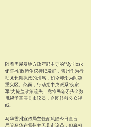
随着房屋及地方政府部主导的“MyKiosk
销售摊”政策争议持续发酵，雪州作为行
动党长期执政的州属，如今却沦为问题
重灾区。然而，行动党中央派系“倪家
军”为掩盖政策疏失，竟将民怨矛头全数
甩锅予基层县市议员，企图转移公众视
线。
马华雪州宣传局主任颜斌皓今日直言，
尽管马华在雪州并无县市议员，但真相