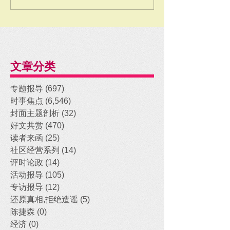
文章分类
专题报导
(697)
697 posts
时事焦点
(6,546)
6,546 posts
封面主题剖析
(32)
32 posts
好文共赏
(470)
470 posts
读者来函
(25)
25 posts
社区经营系列
(14)
14 posts
评时论政
(14)
14 posts
活动报导
(105)
105 posts
专访报导
(12)
12 posts
还原真相,拒绝造谣
(5)
5 posts
陈捷森
(0)
0 posts
经济
(0)
0 posts