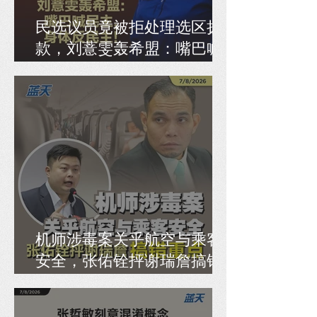
民选议员竟被拒处理选区拨
款，刘薏雯轰希盟：嘴巴喊
民主，身体反民主！
机师涉毒案关乎航空与乘客
安全，张佑铨抨谢瑞詹搞错
重点