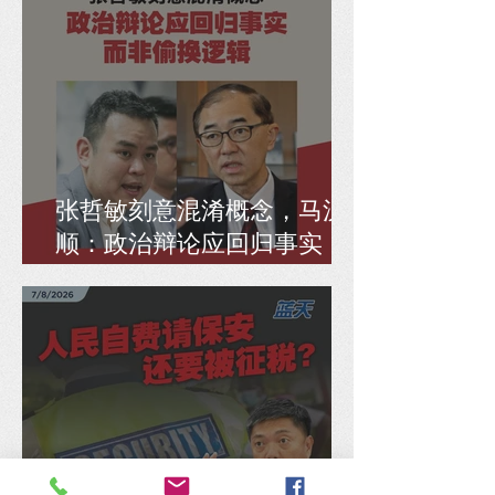
张哲敏刻意混淆概念，马汉
顺：政治辩论应回归事实，
而非偷换逻辑