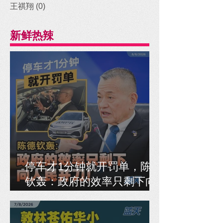
王祺翔
(0)
0 posts
新鲜热辣
停车才1分钟就开罚单，陈德
钦轰：政府的效率只剩下向
人民开刀！