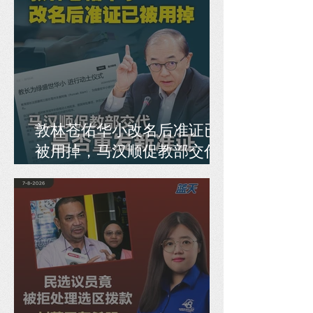
敦林苍佑华小改名后准证已
被用掉，马汉顺促教部交代
是否重发新准证