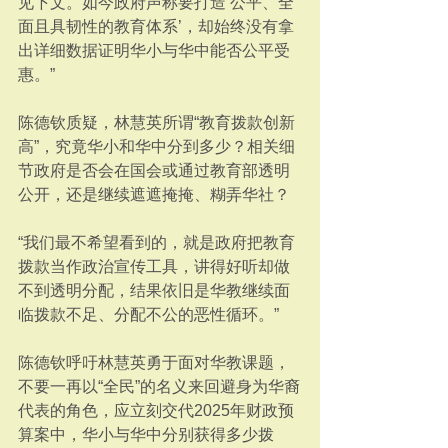
见下文。如今政府声称要打造‘公平、全
面且具韧性的教育体系’，却始终没有拿
出详细数据证明华小与华中能否公平受
惠。”
陈德钦质疑，林慧英所谓“教育拨款创新
高”，究竟华小和华中分到多少？相关细
节政府是否会在国会或通过教育部透明
公开，还是继续遮遮掩掩、糊弄华社？
“我们最不希望看到的，就是政府把教育
拨款当作政治宣传工具，讲得好听却做
不到透明分配，结果依旧是华教继续面
临拨款不足、分配不公的恶性循环。”
陈德钦呼吁林慧英勇于面对华教课题，
不要一再以“全民”的名义来回避身为华裔
代表的角色，应立刻交代2025年财政预
算案中，华小与华中分别获得多少拨