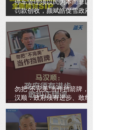
停车管理须以民为本而非以
罚款创收，颜斌皓促雪政府
全面检讨SIP
勿把“不完美”当作挡箭牌，马
汉顺：政府须有进步、敢纠
正错误