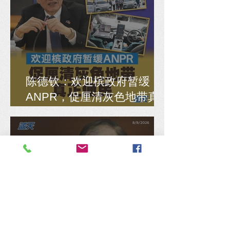
陈德钦：欢迎槟政府暂缓
ANPR，促厘清灰色地带真
正便民