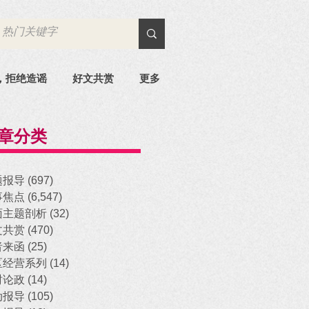
，拒绝造谣
好文共赏
更多
章分类
题报导
(697)
697 posts
事焦点
(6,547)
6,547 posts
面主题剖析
(32)
32 posts
文共赏
(470)
470 posts
者来函
(25)
25 posts
区经营系列
(14)
14 posts
时论政
(14)
14 posts
动报导
(105)
105 posts