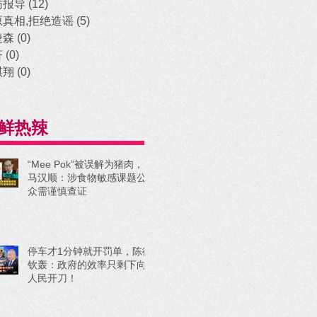
访报导
(12)
12 posts
原真相,拒绝造谣
(5)
5 posts
捷森
(0)
0 posts
济
(0)
0 posts
祺翔
(0)
0 posts
鲜热辣
“Mee Pok”被误解为猪肉，
马汉顺：涉食物敏感课题公
众需谨慎查证
停车才1分钟就开罚单，陈德
钦轰：政府的效率只剩下向
人民开刀！