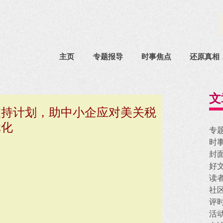
主页
专题报导
时事焦点
还原真相
文
支持计划，助中小企应对美关税
元化
专
时
封
好
读
社
评
活