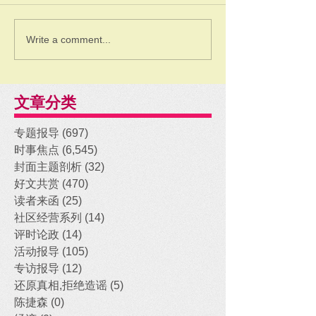
Write a comment...
文章分类
专题报导
(697)
697 posts
时事焦点
(6,545)
6,545 posts
封面主题剖析
(32)
32 posts
好文共赏
(470)
470 posts
读者来函
(25)
25 posts
社区经营系列
(14)
14 posts
评时论政
(14)
14 posts
活动报导
(105)
105 posts
专访报导
(12)
12 posts
还原真相,拒绝造谣
(5)
5 posts
陈捷森
(0)
0 posts