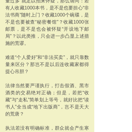
量过多”就足以招来怀疑，那么请问：若
有人收藏1000本书，是不是也要担心“非
法书商”随时上门？收藏1000个碗碟，是
不是也要被查“秘密餐馆”？收藏1000张
邮票，是不是也会被怀疑“开设地下邮
局”？以此类推，只会进一步凸显上述措
施的荒谬。
难道“个人爱好”和“非法买卖”，就只靠数
量来区分？那岂不是以后连收藏家都得
提心吊胆？
法律当然要严谨执行，打击假酒、黑市
酒类的交易绝对正确；但是，若把“收
藏”与“走私”简单划上等号，就好比把“读
书人”全当成“地下出版商”，岂不是天大
的荒唐？
执法若没有明确标准，群众就会产生寒