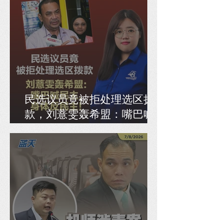
民选议员竟被拒处理选区拨
款，刘薏雯轰希盟：嘴巴喊
民主，身体反民主！