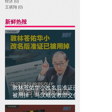
经济
(0)
0 posts
王祺翔
(0)
0 posts
新鲜热辣
敦林苍佑华小改名后准证已
被用掉，马汉顺促教部交代
是否重发新准证