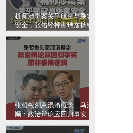
机师涉毒案关乎航空与乘客
安全，张佑铨抨谢瑞詹搞错
重点
张哲敏刻意混淆概念，马汉
顺：政治辩论应回归事实，
而非偷换逻辑