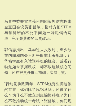
马青中委兼雪兰莪州副团长郭信志抨击
金宝国会议员张哲敏，指对方把STPM
与预科班的不公平问题一味甩锅给马
华，完全是典型的卸责政治。
郭信志指出，马华过去执政时，至少敢
在内阁和国会不断争取非土著配额，让
华裔学生有入读预科班的机会。反观行
动党如今掌握政权，却不敢碰触核心问
题，还在把责任推回前朝，实属可笑。
“行动党执政两年，STPM优秀生问题依
然存在，你们除了甩锅马华，还做了什
么？为什么不敢立刻废除预科班？为什
么不敢推动统一考试？张哲敏，你们现