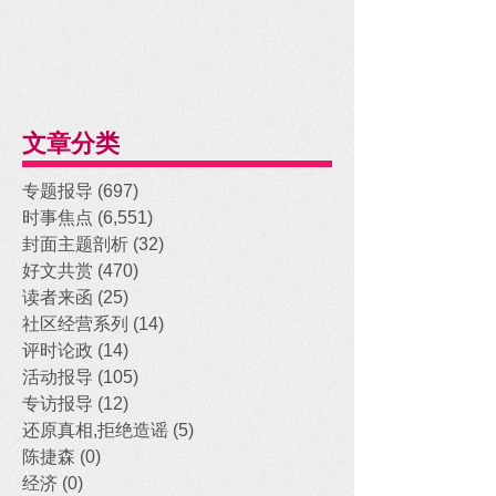
文章分类
专题报导
(697)
697 posts
时事焦点
(6,551)
6,551 posts
封面主题剖析
(32)
32 posts
好文共赏
(470)
470 posts
读者来函
(25)
25 posts
社区经营系列
(14)
14 posts
评时论政
(14)
14 posts
活动报导
(105)
105 posts
专访报导
(12)
12 posts
还原真相,拒绝造谣
(5)
5 posts
陈捷森
(0)
0 posts
经济
(0)
0 posts