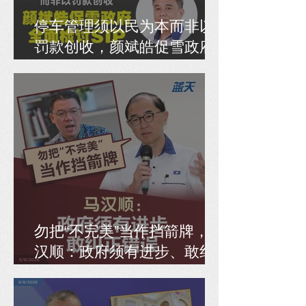
停车管理须以民为本而非以
罚款创收，颜斌皓促雪政府
全面检讨SIP
勿把“不完美”当作挡箭牌，马
汉顺：政府须有进步、敢纠
正错误