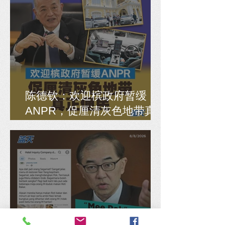
陈德钦：欢迎槟政府暂缓
ANPR，促厘清灰色地带真
正便民