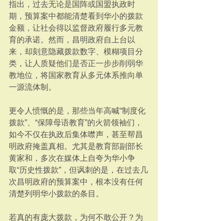
指出，过去无论是国阵或国盟执政时
期，预算案中都能清楚看到华小的拨款
金额，让社会得以监督政府履行多元教
育的承诺。然而，昌明政府自上台以
来，却刻意隐藏拨款数字、模糊项目分
类，让人质疑他们是否正一步步削弱华
教地位，将国家教育从多元体系推向单
一源流体制。
更令人愤慨的是，那些当年高喊“制度化
拨款”、“保障母语教育”的火箭领袖们，
如今不仅在执政后集体噤声，甚至帮昌
明政府掩盖真相。尤其是教育部副部长
黄家和，多次在媒体上自夸为华小争
取“历史性拨款”，但讽刺的是，在过去几
次昌明政府的预算案中，根本没有任何
清楚列明华小拨款的条目。
若真的有庞大拨款，为何不敢公开？为