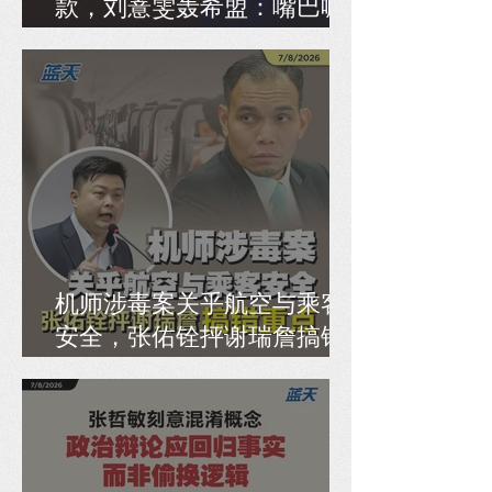
款，刘薏雯轰希盟：嘴巴喊
民主，身体反民主！
机师涉毒案关乎航空与乘客
安全，张佑铨抨谢瑞詹搞错
重点