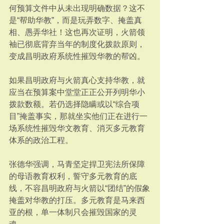
何预算文件中从未出现明确数据？这不
是“帮助华教”，而是玩弄数字、掩盖真
相、愚弄华社！这也再次证明，火箭领
袖已彻底背弃当年的制度化拨款原则，
变成昌明政府系统性摧毁华教的帮凶。
如果昌明政府与火箭真心支持华教，就
应当在预算案中堂堂正正公开列明华小
拨款数额。若仍选择隐瞒或以“综合项
目”掩盖事实，那就坐实他们正在进行一
场系统性摧毁华文教育、消灭多元教育
体系的政治工程。
张德华强调，马青坚定捍卫宪法所保障
的母语教育权利，誓守多元教育的底
线，不容昌明政府与火箭以“团结”的假象
掩盖对华教的打压。多元教育是马来西
亚的根，单一体制只会摧毁国家的灵