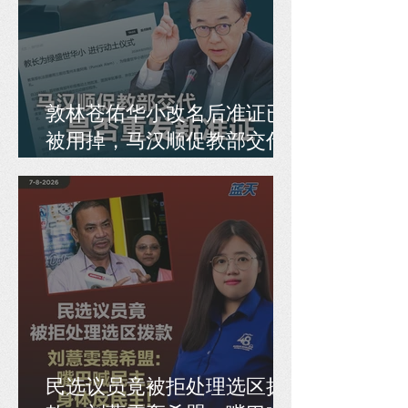
敦林苍佑华小改名后准证已
被用掉，马汉顺促教部交代
是否重发新准证
民选议员竟被拒处理选区拨