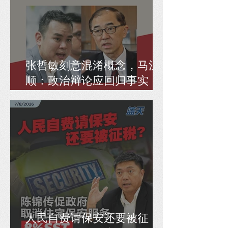
张哲敏刻意混淆概念，马汉
顺：政治辩论应回归事实，
而非偷换逻辑
人民自费请保安还要被征