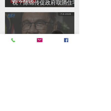
税？陈锦传促政府取消住宅
保安服务8% SST
陈捷森质问行动党：是否认
同安华架空民选国会议员拨
款、国库通党库之举？