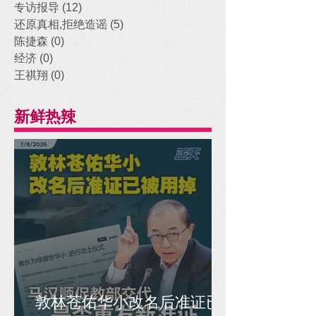
专访报导
(12)
12 posts
还原真相,拒绝造谣
(5)
5 posts
陈捷森
(0)
0 posts
经济
(0)
0 posts
王祺翔
(0)
0 posts
新鲜热辣
敦林苍佑华小改名后准证已