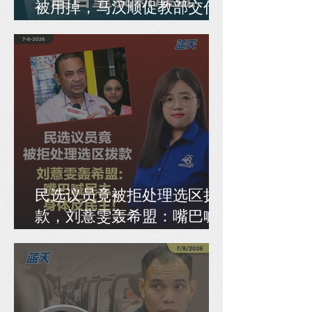
被用掉，马汉顺促教部交代
是否重发新准证
民选议员竟被拒处理选区拨
款，刘薏雯轰希盟：嘴巴喊
民主，身体反民主！