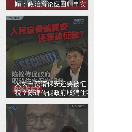
顺：政治辩论应回归事实，
而非偷换逻辑
人民自费请保安还要被征
税？陈锦传促政府取消住宅
保安服务8% SST