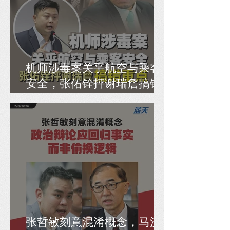
机师涉毒案关乎航空与乘客
安全，张佑铨抨谢瑞詹搞错
重点
张哲敏刻意混淆概念，马汉