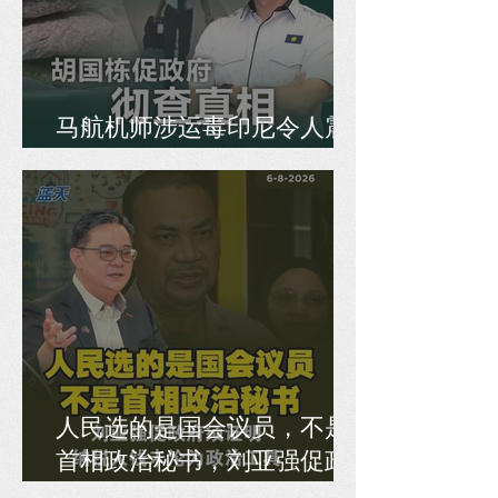
马航机师涉运毒印尼令人震
惊，胡国栋促政府彻查真相
人民选的是国会议员，不是
首相政治秘书，刘亚强促政
府须证明纳税人钱未沦为政