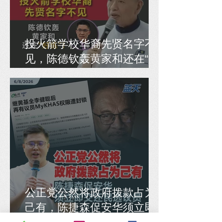
投火箭学校华裔先贤名字不
见，陈德钦轰黄家和还在“好
练”！
公正党公然将政府拨款占为
己有，陈捷森促安华须立即