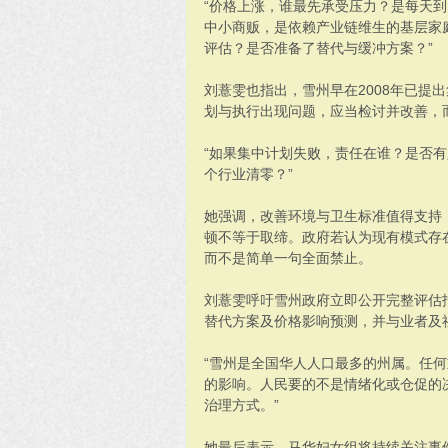
“价格上涨，谁最先承受压力？是每天
中小商贩，是依赖产业链维生的基层家
评估？是否准备了替代与缓冲方案？”
刘薏雯也指出，雪州早在2008年已提
划与执行出现问题，应当检讨并改善，
“如果集中计划失败，责任在谁？是否
个行业清零？”
她强调，改善环境与卫生标准值得支持
顿不等于取缔。政府若认为现有模式存
而不是简单一句全面禁止。
刘薏雯呼吁雪州政府立即公开完整评估
替代方案及价格影响预测，并与业者及
“雪州是全国华人人口最多的州属。任
的影响。人民要的不是情绪化或仓促的
治理方式。”
她最后表示，马华妇女组将持续关注事