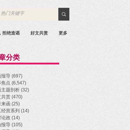
，拒绝造谣
好文共赏
更多
章分类
题报导
(697)
697 posts
事焦点
(6,547)
6,547 posts
面主题剖析
(32)
32 posts
文共赏
(470)
470 posts
者来函
(25)
25 posts
区经营系列
(14)
14 posts
时论政
(14)
14 posts
动报导
(105)
105 posts