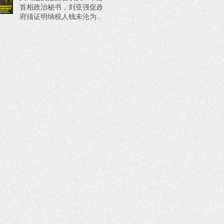
首相政治秘书，刘亚强促政
府须证明纳税人钱未沦为政
治工具