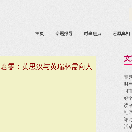
主页
专题报导
时事焦点
还原真相
文
刘薏雯：黄思汉与黄瑞林需向人
专
时
封
好
读
社
评
活