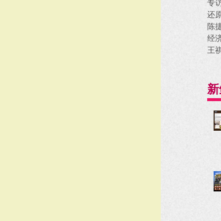
专
还
陈
经
王
新