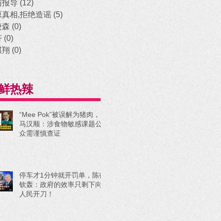
访报导
(12)
12 posts
原真相,拒绝造谣
(5)
5 posts
捷森
(0)
0 posts
济
(0)
0 posts
祺翔
(0)
0 posts
鲜热辣
“Mee Pok”被误解为猪肉，
马汉顺：涉食物敏感课题公
众需谨慎查证
停车才1分钟就开罚单，陈德
钦轰：政府的效率只剩下向
人民开刀！