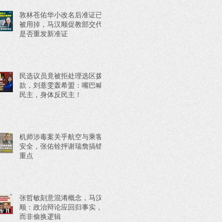
敦林苍佑华小改名后准证已
被用掉，马汉顺促教部交代
是否重发新准证
民选议员竟被拒处理选区拨
款，刘薏雯轰希盟：嘴巴喊
民主，身体反民主！
机师涉毒案关乎航空与乘客
安全，张佑铨抨谢瑞詹搞错
重点
张哲敏刻意混淆概念，马汉
顺：政治辩论应回归事实，
而非偷换逻辑