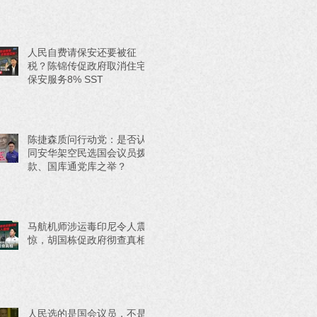
人民自费请保安还要被征
税？陈锦传促政府取消住宅
保安服务8% SST
陈捷森质问行动党：是否认
同安华架空民选国会议员拨
款、国库通党库之举？
马航机师涉运毒印尼令人震
惊，胡国栋促政府彻查真相
人民选的是国会议员，不是