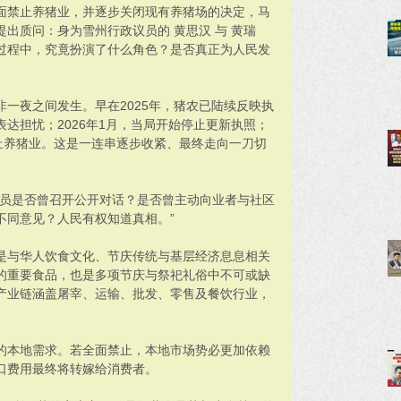
布全面禁止养猪业，并逐步关闭现有养猪场的决定，马
出质问：身为雪州行政议员的 黄思汉 与 黄瑞
过程中，究竟扮演了什么角色？是否真正为人民发
一夜之间发生。早在2025年，猪农已陆续反映执
达担忧；2026年1月，当局开始停止更新执照；
止养猪业。这是一连串逐步收紧、最终走向一刀切
议员是否曾召开公开对话？是否曾主动向业者与社区
不同意见？人民有权知道真相。”
是与华人饮食文化、节庆传统与基层经济息息相关
的重要食品，也是多项节庆与祭祀礼俗中不可或缺
产业链涵盖屠宰、运输、批发、零售及餐饮行业，
%的本地需求。若全面禁止，本地市场势必更加依赖
口费用最终将转嫁给消费者。