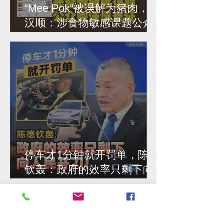
“Mee Pok”被误解为猪肉，马
汉顺：涉食物敏感课题公众
需谨慎查证
停车才1分钟就开罚单，陈德
钦轰：政府的效率只剩下向
人民开刀！