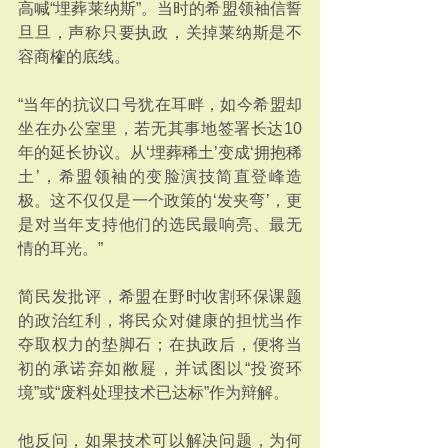
高喊“埋葬莱纳斯”。当时的希盟领袖信誓
旦旦，声称只要执政，关掉莱纳斯是不
容商榷的底线。
“当年的抗议口号犹在耳畔，如今希盟却
坐在办公室里，若无其事地签署长达10
年的延长协议。从‘埋葬稀土’变成‘拥抱稀
土’，希盟领袖的变脸演技简直登峰造
极。这不仅仅是一个政策的‘发夹弯’，更
是对当年支持他们的选民最响亮、最无
情的耳光。”
简民发批评，希盟在野时收割环保课题
的政治红利，将民众对健康的担忧当作
夺取权力的垫脚石；在执政后，便将当
初的承诺弃如敝屣，并试图以“投资环
境”或“废料处理技术已达标”作为辩解。
他反问，如果技术可以解决问题，为何