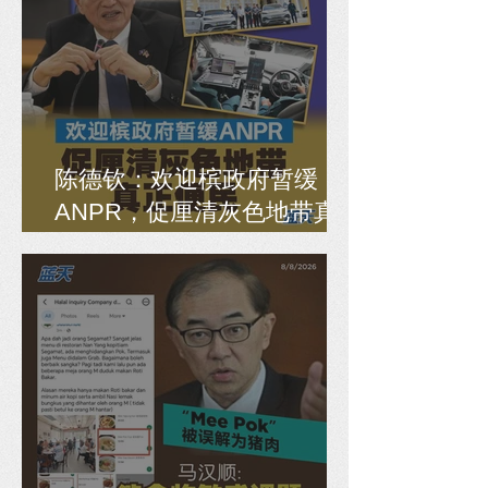
陈德钦：欢迎槟政府暂缓
ANPR，促厘清灰色地带真
正便民