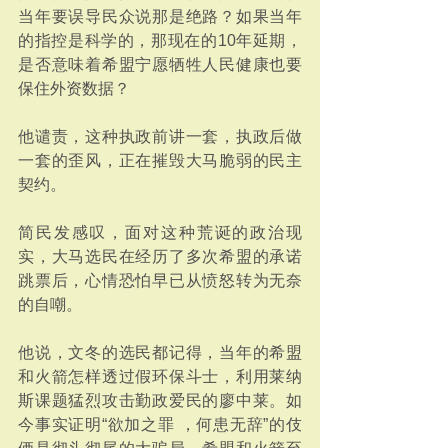
当年要误导民众说那是绝路？如果当年
的指控是科学的，那现在的10年延期，
是否意味着希盟宁愿牺牲人民健康也要
保住外资数据？
他谴责，这种执政前讲一套，执政后做
一套的歪风，正在摧毁大马脆弱的民主
契约。
简民发感叹，面对这种荒诞的政治现
实，大马选民在经历了多次希盟的承诺
跳票后，心情恐怕早已从愤怒转为无奈
的自嘲。
他说，文冬的选民都记得，当年的希盟
和火箭怎样透过假环保斗士，利用莱纳
斯课题猛烈攻击勤政爱民的廖中莱。如
今事实证明“欲加之罪 ，何患无辞”的伎