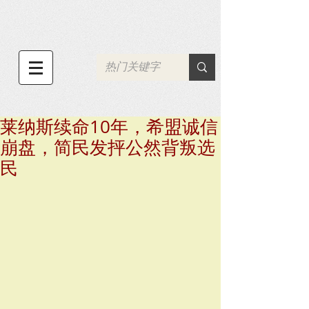
莱纳斯续命10年，希盟诚信
崩盘，简民发抨公然背叛选
民