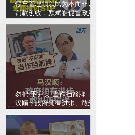
停车管理须以民为本而非以
罚款创收，颜斌皓促雪政府
全面检讨SIP
勿把“不完美”当作挡箭牌，马
汉顺：政府须有进步、敢纠
正错误