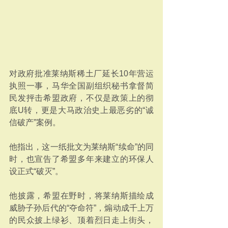
对政府批准莱纳斯稀土厂延长10年营运
执照一事，马华全国副组织秘书拿督简
民发抨击希盟政府，不仅是政策上的彻
底U转，更是大马政治史上最恶劣的“诚
信破产”案例。
他指出，这一纸批文为莱纳斯“续命”的同
时，也宣告了希盟多年来建立的环保人
设正式“破灭”。
他披露，希盟在野时，将莱纳斯描绘成
威胁子孙后代的“夺命符”，煽动成千上万
的民众披上绿衫、顶着烈日走上街头，