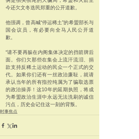
俩是彻头彻尾的大骗局，希盟和火箭至
今还欠文冬迭民郑重的公开道歉。
他强调，曾高喊“停运稀土”的希盟部长与
国会议员，有必要向全马人民公开道
歉。
“请不要再躲在内阁集体决定的挡箭牌后
面。你们欠那些在集会上流汗流泪、捐
款支持反稀土运动的民众一个正式的交
代。如果你们还有一丝政治廉耻，就请
承认当年的所有指控纯属为了骗取选票
的政治操弄！这10年的延期执照，将成
为希盟政治生涯中永远无法洗刷的诚信
污点，历史会记住这一刻的背叛。
时事焦点