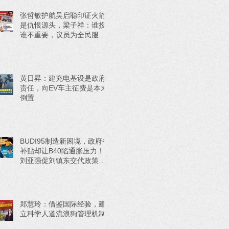
张哲敏护航吴启聪印证火箭
是仇恨源头，梁子祥：谁投
谁不重要，议员为全民服务
才重要！
黄日昇：建充电基设是政府
责任，向EV车主征费是本末
倒置
BUDI95制造新困境，政府省
补贴却让B40陷通胀压力！
刘亚强促刘镇东交代政策来
源
郑慧玲：借鉴国际经验，建
立科学人道流浪狗管理机制