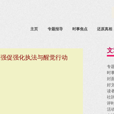
主页
专题报导
时事焦点
还原真相
文
亚强促强化执法与醒觉行动
专
时
封
好
读
社
评
活