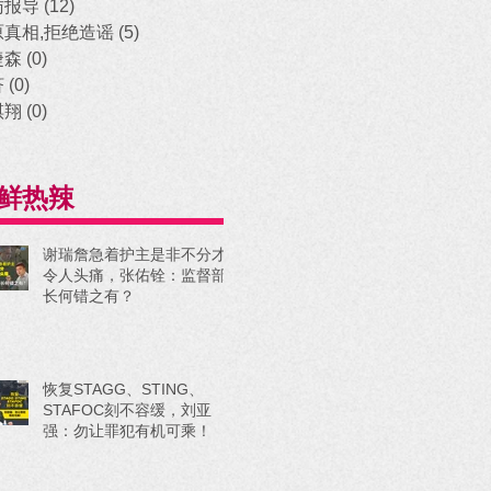
访报导
(12)
12 posts
原真相,拒绝造谣
(5)
5 posts
捷森
(0)
0 posts
济
(0)
0 posts
祺翔
(0)
0 posts
鲜热辣
谢瑞詹急着护主是非不分才
令人头痛，张佑铨：监督部
长何错之有？
恢复STAGG、STING、
STAFOC刻不容缓，刘亚
强：勿让罪犯有机可乘！