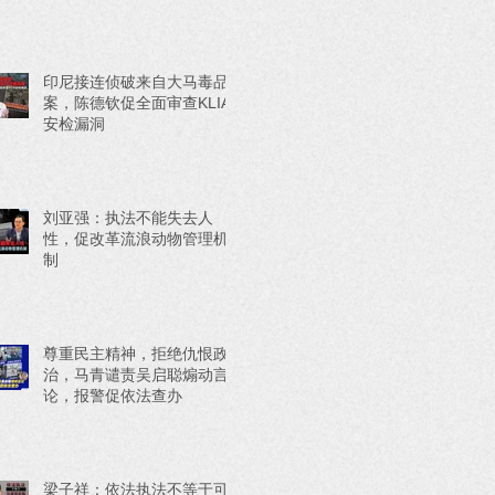
印尼接连侦破来自大马毒品
案，陈德钦促全面审查KLIA
安检漏洞
刘亚强：执法不能失去人
性，促改革流浪动物管理机
制
尊重民主精神，拒绝仇恨政
治，马青谴责吴启聪煽动言
论，报警促依法查办
梁子祥：依法执法不等于可