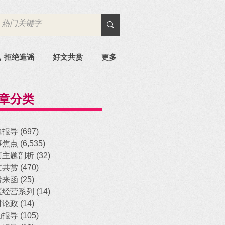
，拒绝造谣
好文共赏
更多
章分类
题报导
(697)
697 posts
事焦点
(6,535)
6,535 posts
面主题剖析
(32)
32 posts
文共赏
(470)
470 posts
者来函
(25)
25 posts
区经营系列
(14)
14 posts
时论政
(14)
14 posts
动报导
(105)
105 posts