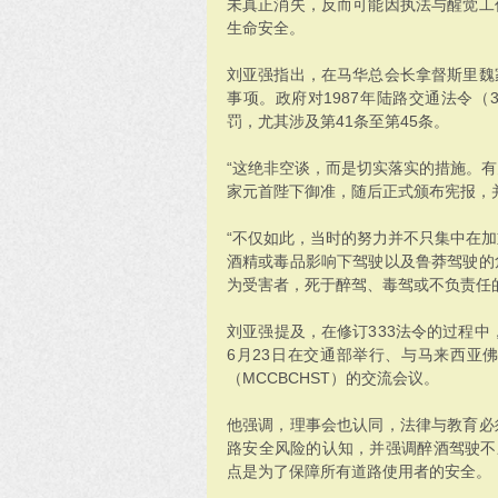
未真正消失，反而可能因执法与醒觉工
生命安全。
刘亚强指出，在马华总会长拿督斯里魏
事项。政府对1987年陆路交通法令（
罚，尤其涉及第41条至第45条。
“这绝非空谈，而是切实落实的措施。
家元首陛下御准，随后正式颁布宪报，并于
“不仅如此，当时的努力并不只集中在
酒精或毒品影响下驾驶以及鲁莽驾驶的
为受害者，死于醉驾、毒驾或不负责任
刘亚强提及，在修订333法令的过程中
6月23日在交通部举行、与马来西亚
（MCCBCHST）的交流会议。
他强调，理事会也认同，法律与教育必
路安全风险的认知，并强调醉酒驾驶不
点是为了保障所有道路使用者的安全。