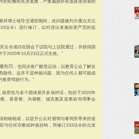
作的松懈而死灰复燃，严重威胁所有道路使用者的
家祥博士领导交通部期间，此问题被列为重点关注
333法令）进行修订，以对违法者施加更严厉的惩
有关法令成功在国会下议院与上议院通过，并获得国
2020年10月23日正式生效。”
加重刑罚，也同步推广醒觉运动，以教育公众了解在
危险性。这并不是种族问题，因为任何人都可能成
的鲁莽驾驶行为。”
，政府也与多个团体展开多场对话，包括于2020年
佛教、基督教、兴都教、锡克教及道教咨询理事会
须相辅相成，以提升公众对酒驾与毒驾所带来的道
应与任何宗教或种族挂钩，而修订333法令的出发