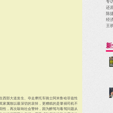
专
还
陈
经
王
新
生西部大道发生、夺走摩托车骑士阿米鲁哈菲兹性
其家属致以最深切的哀悼，更糟糕的是肇祸司机不
阳性，再次敲响社会警钟，因为醉驾与毒驾问题从